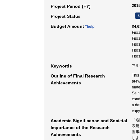
2015
Project Period (FY)
C
Project Status
Budget Amount
*help
¥4,6
Fisc
Fisc
Fisc
Fisc
Fisc
マル
Keywords
This
Outline of Final Research
prew
Achievements
mate
Seih
cond
a da
copy
「危
Academic Significance and Societal
表現
Importance of the Research
当事
Achievements
しよ