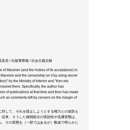
普及史 / 出版警察報 / 社会主義文献
e of Marxism (and the history of its acceptance) in
ut Marxism and the censorship on it by using secret
on)" by the Ministry of Interior and "Ken-etu
nsored them. Specifically, the author has
tion of publications at that time and then has made
such as comments left by censors on the margin of
に対して、それを阻止しようとする権力との攻防も
、従来、そうした検閲処分の実効性や流通実態は、
ら、その実態を（一部ではあるが）数値で明らかに