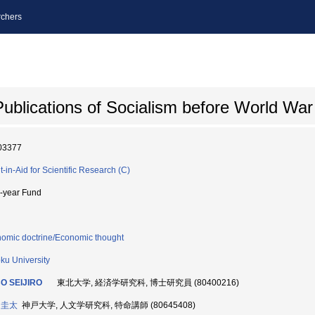
chers
ublications of Socialism before World War 
03377
t-in-Aid for Scientific Research (C)
i-year Fund
omic doctrine/Economic thought
ku University
O SEIJIRO
東北大学, 経済学研究科, 博士研究員 (80400216)
 圭太
神戸大学, 人文学研究科, 特命講師 (80645408)