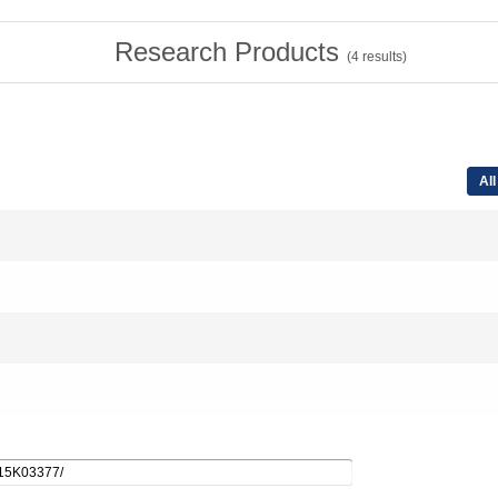
Research Products
(
4
results)
All