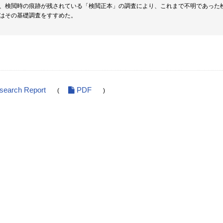
、検閲時の痕跡が残されている「検閲正本」の調査により、これまで不明であった
はその基礎調査をすすめた。
esearch Report
PDF
(
)