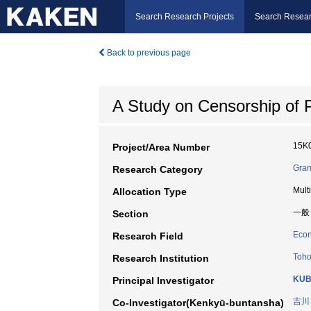
Search Research Projects
Search Resear
Back to previous page
A Study on Censorship of P
15K
Project/Area Number
Gran
Research Category
Mult
Allocation Type
一般
Section
Econ
Research Field
Toho
Research Institution
KUB
Principal Investigator
吉川
Co-Investigator(Kenkyū-buntansha)