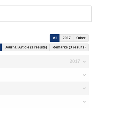
All
2017
Other
Journal Article (1 results)
Remarks (3 results)
2017