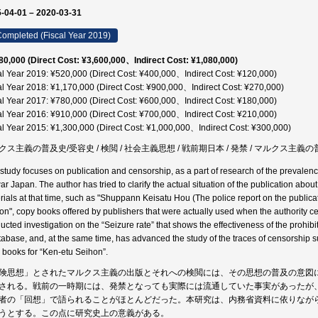
-04-01 – 2020-03-31
ompleted (Fiscal Year 2019)
80,000 (Direct Cost: ¥3,600,000、Indirect Cost: ¥1,080,000)
al Year 2019: ¥520,000 (Direct Cost: ¥400,000、Indirect Cost: ¥120,000)
al Year 2018: ¥1,170,000 (Direct Cost: ¥900,000、Indirect Cost: ¥270,000)
al Year 2017: ¥780,000 (Direct Cost: ¥600,000、Indirect Cost: ¥180,000)
al Year 2016: ¥910,000 (Direct Cost: ¥700,000、Indirect Cost: ¥210,000)
al Year 2015: ¥1,300,000 (Direct Cost: ¥1,000,000、Indirect Cost: ¥300,000)
クス主義の普及史/受容史 / 検閲 / 社会主義思想 / 戦前期日本 / 発禁 / マルクス主義の
 study focuses on publication and censorship, as a part of research of the prevalenc
ar Japan. The author has tried to clarify the actual situation of the publication abo
rials at that time, such as "Shuppann Keisatu Hou (The police report on the publicati
on", copy books offered by publishers that were actually used when the authority ce
ucted investigation on the “Seizure rate” that shows the effectiveness of the prohibi
tabase, and, at the same time, has advanced the study of the traces of censorship 
 books for “Ken-etu Seihon”.
険思想」とされたマルクス主義の出版とそれへの検閲には、その思想の普及の意図
される。戦前の一時期には、発禁となっても実際には流通していた事実があったが
者の「回想」で語られることがほとんどだった。本研究は、内務省資料に依りなが
うとする。この点に研究史上の意義がある。