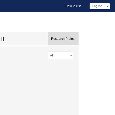
How to Use
II
Research Project