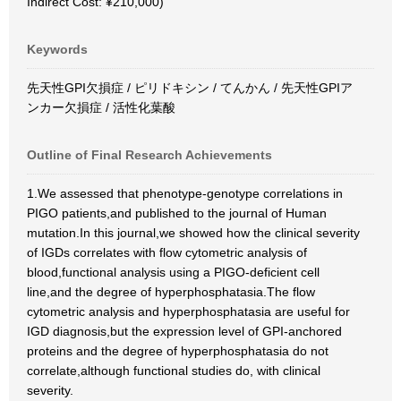
Indirect Cost: ¥210,000)
Keywords
先天性GPI欠損症 / ピリドキシン / てんかん / 先天性GPIア
ンカー欠損症 / 活性化葉酸
Outline of Final Research Achievements
1.We assessed that phenotype-genotype correlations in
PIGO patients,and published to the journal of Human
mutation.In this journal,we showed how the clinical severity
of IGDs correlates with flow cytometric analysis of
blood,functional analysis using a PIGO-deficient cell
line,and the degree of hyperphosphatasia.The flow
cytometric analysis and hyperphosphatasia are useful for
IGD diagnosis,but the expression level of GPI-anchored
proteins and the degree of hyperphosphatasia do not
correlate,although functional studies do, with clinical
severity.