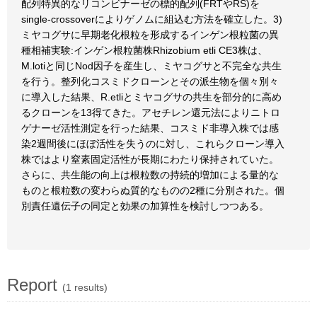
配列特異的なリコンビナーゼの標的配列(FRTやRS)を
single-crossoverによりゲノムに組込む方法を確立した。3)
ミヤコグサに早期老化根粒を形成するインゲン根粒菌の異
種相補実験:インゲン根粒菌株Rhizobium etli CE3株は、
M.lotiと同じNod因子を産生し、ミヤコグサと不完全な共生
を行う。整列化コスミドクローンとその派生物を個々別々
に導入した結果、R.etliとミヤコグサの共生を部分的に高め
るクローンを13得てきた。アセチレン還元法によりニトロ
ゲナーゼ活性測定を行った結果、コスミド非導入株では感
染2週間後にほぼ活性を失うのに対し、これらクローン導入
株ではより窒素固定活性が長期にわたり保持されていた。
さらに、共生能の向上は根粒数の持続的増加による量的な
ものと根粒数の変わらぬ質的なものの2種に分別された。個
別責任遺伝子の同定と効果の加算性を検討しつつある。
Report
(1 results)