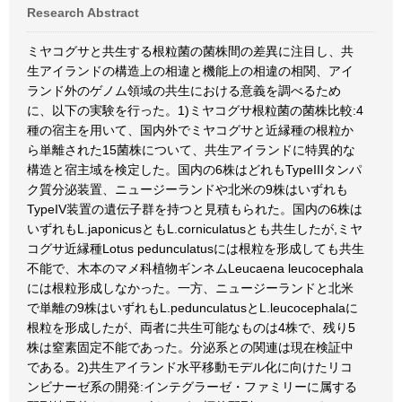
Research Abstract
ミヤコグサと共生する根粒菌の菌株間の差異に注目し、共
生アイランドの構造上の相違と機能上の相違の相関、アイ
ランド外のゲノム領域の共生における意義を調べるため
に、以下の実験を行った。1)ミヤコグサ根粒菌の菌株比較:4
種の宿主を用いて、国内外でミヤコグサと近縁種の根粒か
ら単離された15菌株について、共生アイランドに特異的な
構造と宿主域を検定した。国内の6株はどれもTypeIIIタンパ
ク質分泌装置、ニュージーランドや北米の9株はいずれも
TypeIV装置の遺伝子群を持つと見積もられた。国内の6株は
いずれもL.japonicusともL.corniculatusとも共生したが,ミヤ
コグサ近縁種Lotus pedunculatusには根粒を形成しても共生
不能で、木本のマメ科植物ギンネムLeucaena leucocephala
には根粒形成しなかった。一方、ニュージーランドと北米
で単離の9株はいずれもL.pedunculatusとL.leucocephalaに
根粒を形成したが、両者に共生可能なものは4株で、残り5
株は窒素固定不能であった。分泌系との関連は現在検証中
である。2)共生アイランド水平移動モデル化に向けたリコ
ンビナーゼ系の開発:インテグラーゼ・ファミリーに属する