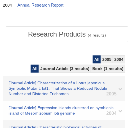
2004
Annual Research Report
Research Products
(
4
results)
All
2005
2004
All
Journal Article (3 results)
Book (1 results)
[Journal Article] Characterization of a Lotus japonicus
Symbiotic Mutant, lot1, That Shows a Reduced Nodule
Number and Distorted Trichomes
2005
[Journal Article] Expression islands clustered on symbiosis
island of Mesorhizobium loti genome
2004
[Journal Article] Characteristic biological activities of