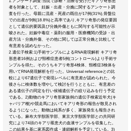
1.アンケート調査:当院で診断・治療を受けたキアリ奇形患
者を対象として、妊娠・出産・分娩に関するアンケート調
査を行った。母親に流産・死産の既往が17例(31%),骨盤位
での出産が9例(18.8%)と高率であり,キアリ奇形の発症要因
として遺伝的要因及び分娩外傷ともに関与する可能性が示
唆された。妊娠中毒症・薬剤の服用・医療機関の受診・出
産方法・分娩外傷、その他に関しては正常分娩と比較して
有意差を認めなかった。
2.遺伝子検索:1)手術サンプルによるRNA発現解析 キアリ奇
形患者16例および頸椎症患者5例(コントロール)より手術サ
ンプルを得た。そのうちキアリ奇形4検体、頸椎症3検体を
用いてRNA発現解析を行った。Universal referenceとの比
較により67遺伝子で発現レベルに有意差が認められた。今
後さらに検体数を増やして検討を行うとともに、有意差の
ある遺伝子の同定を行い候補遺伝子の絞り込みを行う予定
である。2)動物のキアリ奇形家族例の遺伝子検索近年犬(キ
ャバリア種)や競走馬においてキアリ奇形の報告が散見され
るようになった。動物は純系が多く、家族発生も報告され
ている。麻布大学獣医学部、東京大学獣医学部との共同研
究により74頭のキアリ罹患犬の血液サンプルを収集した。
この結果を基に家系図作成・連鎖解析を予定している。3)