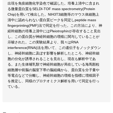
出現を免疫細胞化学染色で確認した。培養上清中に含まれ
る微量蛋白質をSELDI-TOF mass spectrometry(Protein
Chip)を用いて検出した。NIH3T3細胞等のマウス体細胞上
清中に認められない蛋白質ピークを同定しpeptide mass
fingerprinting(PMF)法で同定を行った。この方法により、神
経幹細胞の培養上清中にはPleiotrophinが存在すること見出
し、この蛋白質が神経幹細胞の増殖に関与していることが
示唆された。この実験結果より、我々はRNA
interference(RNAi)法を用いて、この遺伝子をノックダウン
し、神経幹細胞に及ぼす影響を解析したところ、神経幹細
胞の分化が誘導されることを見出し、現在も解析中であ
る。また生体哺乳類で神経幹細胞が局在している海馬顆粒
細胞層や前脳の脳室下帯の脳組織から、蛋白質を分子量や
等電点などで分離し、神経幹細胞の増殖を指標に増殖因子
を推定し、同様のプロテオミクス解析を用いて同定を行っ
ている。