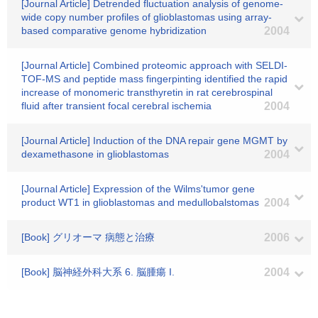
[Journal Article] Detrended fluctuation analysis of genome-
wide copy number profiles of glioblastomas using array-
based comparative genome hybridization
2004
[Journal Article] Combined proteomic approach with SELDI-
TOF-MS and peptide mass fingerpinting identified the rapid
increase of monomeric transthyretin in rat cerebrospinal
fluid after transient focal cerebral ischemia
2004
[Journal Article] Induction of the DNA repair gene MGMT by
dexamethasone in glioblastomas
2004
[Journal Article] Expression of the Wilms'tumor gene
product WT1 in glioblastomas and medullobalstomas
2004
[Book] グリオーマ 病態と治療
2006
[Book] 脳神経外科大系 6. 脳腫瘍 I.
2004