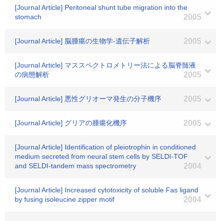
[Journal Article] Peritoneal shunt tube migration into the
stomach
2005
[Journal Article] 脳腫瘍の生物学-遺伝子解析
2005
[Journal Article] マススペクトロメトリー法による脳脊髄液
の病態解析
2005
[Journal Article] 悪性グリオーマ発生の分子機序
2005
[Journal Article] グリアの腫瘍化機序
2005
[Journal Article] Identification of pleiotrophin in conditioned
medium secreted from neural stem cells by SELDI-TOF
and SELDI-tandem mass spectrometry
2004
[Journal Article] Increased cytotoxicity of soluble Fas ligand
by fusing isoleucine zipper motif
2004