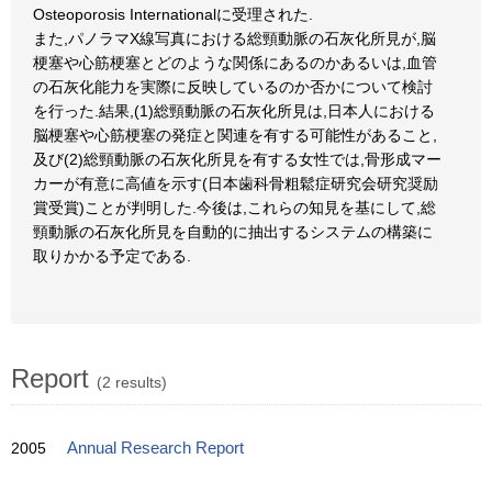
Osteoporosis Internationalに受理された.
また,パノラマX線写真における総頸動脈の石灰化所見が,脳
梗塞や心筋梗塞とどのような関係にあるのかあるいは,血管
の石灰化能力を実際に反映しているのか否かについて検討
を行った.結果,(1)総頸動脈の石灰化所見は,日本人における
脳梗塞や心筋梗塞の発症と関連を有する可能性があること,
及び(2)総頸動脈の石灰化所見を有する女性では,骨形成マー
カーが有意に高値を示す(日本歯科骨粗鬆症研究会研究奨励
賞受賞)ことが判明した.今後は,これらの知見を基にして,総
頸動脈の石灰化所見を自動的に抽出するシステムの構築に
取りかかる予定である.
Report
(2 results)
2005
Annual Research Report