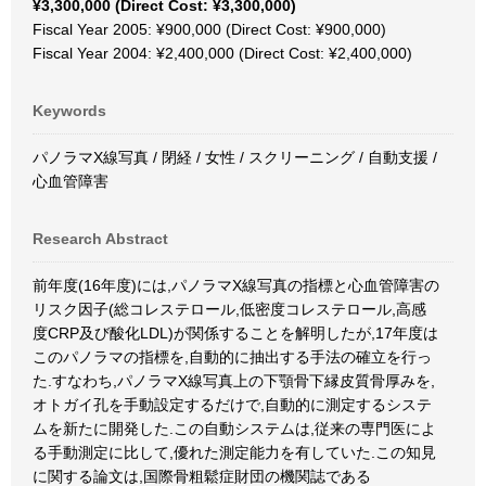
¥3,300,000 (Direct Cost: ¥3,300,000)
Fiscal Year 2005: ¥900,000 (Direct Cost: ¥900,000)
Fiscal Year 2004: ¥2,400,000 (Direct Cost: ¥2,400,000)
Keywords
パノラマX線写真 / 閉経 / 女性 / スクリーニング / 自動支援 /
心血管障害
Research Abstract
前年度(16年度)には,パノラマX線写真の指標と心血管障害の
リスク因子(総コレステロール,低密度コレステロール,高感
度CRP及び酸化LDL)が関係することを解明したが,17年度は
このパノラマの指標を,自動的に抽出する手法の確立を行っ
た.すなわち,パノラマX線写真上の下顎骨下縁皮質骨厚みを,
オトガイ孔を手動設定するだけで,自動的に測定するシステ
ムを新たに開発した.この自動システムは,従来の専門医によ
る手動測定に比して,優れた測定能力を有していた.この知見
に関する論文は,国際骨粗鬆症財団の機関誌である