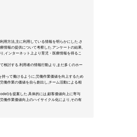
利用方法,主に利用している情報を明らかにした.さ
療情報の提供について考察した.アンケートの結果,
より,インターネット上より育児・医療情報を得るこ
て検討する.利用者の情報行動より,まだ多くのホー
いを持って働けるように,労働作業価値を向上するため
に労働作業の価値を自ら創出し,チーム活動による相
ment Model)を提案した.具体的には,顧客価値向上に寄与
される労働作業価値向上のハイサイクル化により,その有