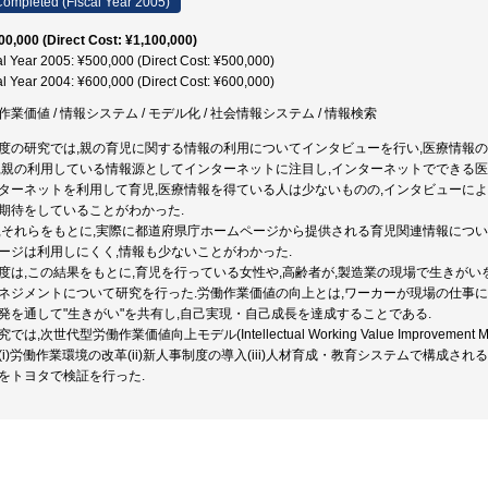
ompleted (Fiscal Year 2005)
00,000 (Direct Cost: ¥1,100,000)
al Year 2005: ¥500,000 (Direct Cost: ¥500,000)
al Year 2004: ¥600,000 (Direct Cost: ¥600,000)
作業価値 / 情報システム / モデル化 / 社会情報システム / 情報検索
度の研究では,親の育児に関する情報の利用についてインタビューを行い,医療情報の
,親の利用している情報源としてインターネットに注目し,インターネットでできる医
ターネットを利用して育児,医療情報を得ている人は少ないものの,インタビューに
期待をしていることがわかった.
,それらをもとに,実際に都道府県庁ホームページから提供される育児関連情報につい
ージは利用しにくく,情報も少ないことがわかった.
度は,この結果をもとに,育児を行っている女性や,高齢者が,製造業の現場で生きが
ネジメントについて研究を行った.労働作業価値の向上とは,ワーカーが現場の仕事
発を通して"生きがい"を共有し,自己実現・自己成長を達成することである.
では,次世代型労働作業価値向上モデル(Intellectual Working Value Improve
(i)労働作業環境の改革(ii)新人事制度の導入(iii)人材育成・教育システムで構成
をトヨタで検証を行った.