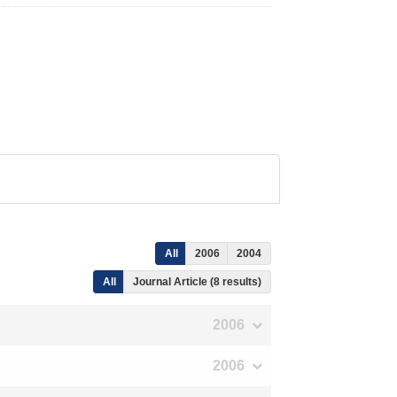
All
2006
2004
All
Journal Article (8 results)
2006
2006