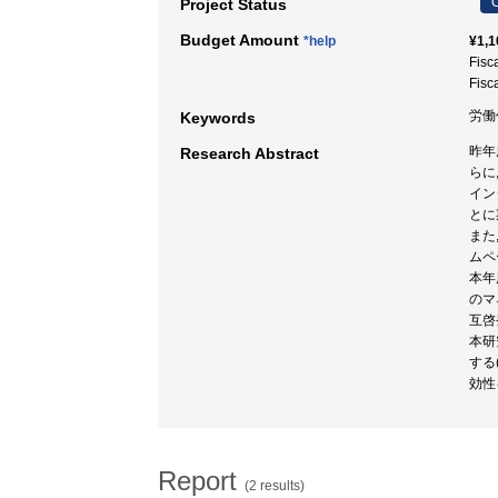
C
Project Status
Budget Amount
*help
¥1,1
Fisc
Fisc
労働
Keywords
昨年
Research Abstract
らに
イン
とに
また
ムペ
本年
のマ
互啓
本研究
する
効性
Report
(2 results)