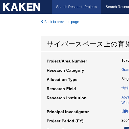
Search Research Projects
Search Resear
Back to previous page
サイバースペース上の育
167
Project/Area Number
Gran
Research Category
Sing
Allocation Type
情報
Research Field
Aoya
Research Institution
Wase
山路
Principal Investigator
2004
Project Period (FY)