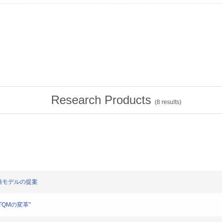
Research Products
(
8
results)
業価値モデルの提案
とTQMの変革"