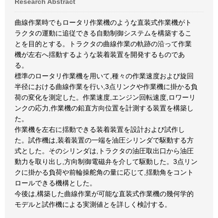
Research Abstract
曲線作業時でもロータリ作業機のような直装式作業機がト
ラクタの運動に追従できる自動制御システムを構築するこ
とを目的とする。トラクタの曲線作業の軌跡の沿って作業
機が左右へ揺動するような装着装置を開発するものであ
る。
標準のロータリ作業機を用いて,種々の作業速度および旋回
半径における曲線作業を行い,3点リンクや作業機に掛かる負
荷の変化を測定した。作業速度,エンジン回転速度,ロワーリ
ンクの応力,作業機の鉛直方向位置を計測する装置を構築し
た。
作業機を左右に揺動できる装着装置を設計および試作し
た。試作機は,装着装置の一端を油圧シリンダで駆動する方
式とした。そのシリンダは,トラクタの油圧取出口から油圧
動力を取り出し,方向制御電磁弁を介して駆動した。3点リン
クに掛かる負荷や前輪操舵角の量に応じて,揺動角をコント
ロールできる機構とした。
今後は,構築した曲線作業が可能な直装式作業機の幾何学的
モデルと試作機による実測値とを詳しく検討する。