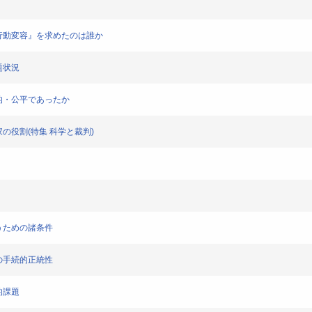
定――『行動変容』を求めたのは誰か
問題状況
は科学的・公平であったか
専門家の役割(特集 科学と裁判)
を行うための諸条件
科学の手続的正統性
法的課題