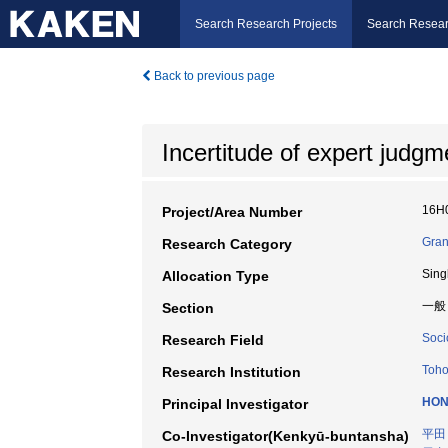
Search Research Projects
Search Resear
Back to previous page
Incertitude of expert judg
16H
Project/Area Number
Gran
Research Category
Sing
Allocation Type
一般
Section
Soci
Research Field
Toho
Research Institution
HON
Principal Investigator
平田
Co-Investigator(Kenkyū-buntansha)