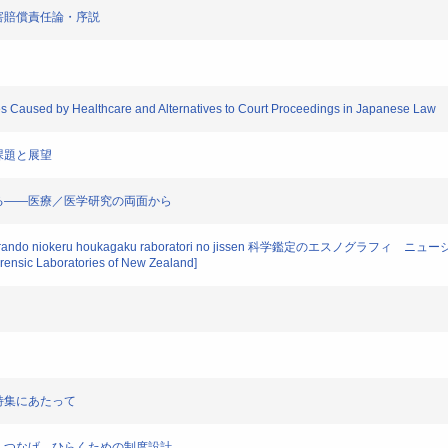
災害損害賠償責任論・序説
s Caused by Healthcare and Alternatives to Court Proceedings in Japanese Law
る課題と展望
方向を探る――医療／医学研究の両面から
ogurafi: Nyujirando niokeru houkagaku raboratori no jissen 科学鑑定
orensic Laboratories of New Zealand]
――特集にあたって
―つくり、つなげ、ひらくための制度設計