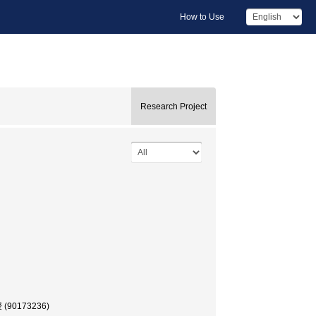
How to Use
Research Project
173236)