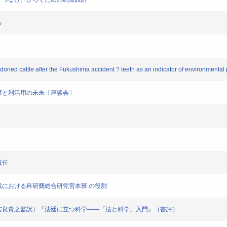
る
bandoned cattle after the Fukushima accident ? teeth as an indicator of environmental 
人情報保護と利活用の未来〔座談会〕
責任
集団の形成における科研費総合研究宮本班 の役割
（渡辺千原＝吉良貴之監訳）『法廷に立つ科学――「法と科学」入門』（書評）