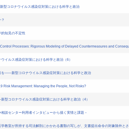
責任転嫁--新型コロナウイルス感染症対策における科学と政治
か？
る科学的知見の不定性
emic Control Processes: Rigorous Modeling of Delayed Countermeasures and Consequ
―新型コロナウイルス感染症対策における科学と政治（6）
来の感染制御策を――新型コロナウイルス感染症対策における科学と政治
d-19 Risk Management: Managing the People, Not Risks?
ーション――新型コロナウイルス感染症対策における科学と政治（4）
Ｒ－医療紛争相談センター利用者インタビューから描く実情と課題－
剖を嘱託された法医学教室が所持する司法解剖にかかわる書類の写しが、文書提出命令の対象除