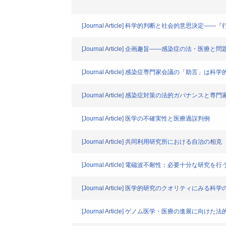
[Journal Article] 科学的判断と社会的意思決
[Journal Article] 企画趣旨――感染症の法・医療と
[Journal Article] 感染症専門家会議の「助言」
[Journal Article] 感染症対策の法的ガバナンスと
[Journal Article] 医学の不確実性と医療過誤判例
[Journal Article] 共同利用研究所における自治の相克
[Journal Article] 電磁波不耐性：必要十分な研究
[Journal Article] 医学的研究のクオリティにみる
[Journal Article] ゲノム医学・医療の進展に向けた