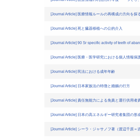
[Journal Article] 医療情報ルールの再構成の方向を探
[Journal Article] 死と臓器移植への公的介入
[Journal Article] 90 Sr specific activity of teeth of a
[Journal Article] 医療・医学研究における個
[Journal Article] 民法における成年年齢
[Journal Article] 日本家族法の特徴と婚姻の行方
[Journal Article] 責任無能力による免責と運行供用者
[Journal Article] 日本の高エネルギー研究者
[Journal Article] シーラ・ジャサノフ著