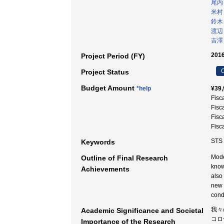
尾内
米村
鈴木
渡辺
吉澤
2016
Project Period (FY)
C
Project Status
Budget Amount
*help
¥39,
Fisc
Fisc
Fisc
Fisc
ST
Keywords
Mode
Outline of Final Research
knowl
Achievements
also
new 
cond
我々
Academic Significance and Societal
コロ
Importance of the Research