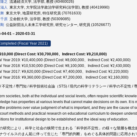
 隆之
流通経済大学, 法学部, 教授 (40460026)
 滋人
東京大学, 大学院法学政治学研究科(法学部), 教授 (40419990)
 舞
東京大学, 地震研究所, 特任研究員 (70761633)
 千原
立命館大学, 法学部, 教授 (50309085)
 剛
公益財団法人未来工学研究所, 研究センター, 研究員 (10526677)
-04-01 – 2020-03-31
ompleted (Fiscal Year 2021)
910,000 (Direct Cost: ¥30,700,000、Indirect Cost: ¥9,210,000)
al Year 2019: ¥10,400,000 (Direct Cost: ¥8,000,000、Indirect Cost: ¥2,400,000)
al Year 2018: ¥10,530,000 (Direct Cost: ¥8,100,000、Indirect Cost: ¥2,430,000)
al Year 2017: ¥9,620,000 (Direct Cost: ¥7,400,000、Indirect Cost: ¥2,220,000)
al Year 2016: ¥9,360,000 (Direct Cost: ¥7,200,000、Indirect Cost: ¥2,160,000)
S / 不定性 / 専門知 / 科学技術社会論（STS) / 現代の科学リテラシー / 科学の不定性
rn societies, both at the individual and social levels, often require scientific knowl
edge has properties at various levels that cannot make decisions on its own. It is not
 the problems over value judgment of what is important, and they are the cause of so
court methods and practical research on educational curriculum to deepen understand
itions for institutional design to be established and the ideal way of education.
の研究により，科学と社会の狭間で生まれる「科学的不定性」の様々な階層を概念
ナウイルスのまん延に伴って生じた「専門的判断」をめぐる具体的問題に応用され