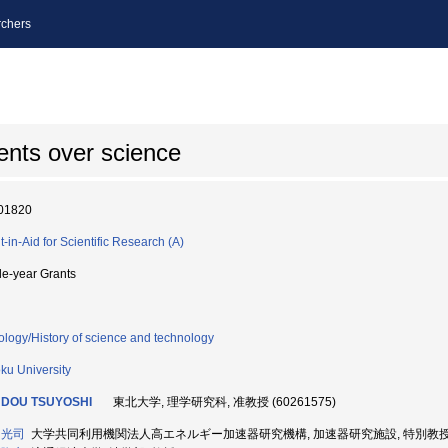
chers
ments over science
01820
t-in-Aid for Scientific Research (A)
le-year Grants
ology/History of science and technology
ku University
DOU TSUYOSHI
東北大学, 理学研究科, 准教授 (60261575)
 光司
大学共同利用機関法人高エネルギー加速器研究機構, 加速器研究施設, 特別教授 (90