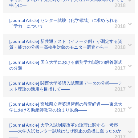
中心に―
2018
[Journal Article] センター試験（化学領域）に求められる
「学力」について
2018
[Journal Article] 新共通テスト（イメージ例）が測定する資
質・能力の分析ー高校生対象のモニター調査からー
2018
[Journal Article] 国立大学における個別学力試験の解答形式
の分類
2017
[Journal Article] 関西大学英語入試問題データの分析――テ
スト理論の活用を目指して――
2017
[Journal Article] 宮城県立産婆講習所の教育経過――東北大
学における助産師教育の始まり以前――
2017
[Journal Article] 大学入試制度改革の論理に関する一考察
――大学入試センター試験はなぜ廃止の危機に至ったのか
――
2017