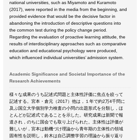
national universities, such as Miyamoto and Kuramoto
(2017), were reported in the media from the beginning, and
provided evidence that would be the decisive factor in
abandoning the introduction of descriptive questions into
the common test during the policy change period.
Regarding the evaluation of proactive learning attitude, the
results of interdisciplinary approaches such as comparative
education and educational psychology were produced,
which influenced individual universities’ admission system.
Academic Significance and Societal Importance of the
Research Achievements
様々な成果のうち記述式問題と主体性評価に焦点を絞って
記述する。宮本・倉元（2017）他は，１年で約2万4千問に
及ぶ国立大学個別学力検査の小問の出題形式を分類し，ほ
とんどが記述式であることを示した。研究成果は新聞で報
道され，のちに国会でも取り上げられた。主体性は評価が
難しいが，宮本は動機づけ理論から青年期の主体性の領域
固有性を説明し，鈴木は自己調整学習の理論から振り返り