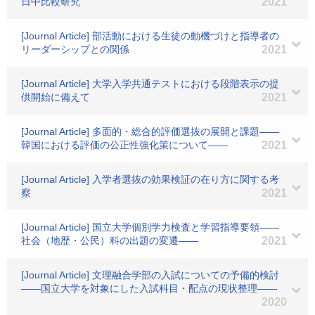
日中比較研究
2021
[Journal Article] 部活動における生徒の動機づけと指導者の
リーダーシップとの関係
2021
[Journal Article] 大学入学共通テストにおける段階表示の提
供開始に備えて
2021
[Journal Article] 多面的・総合的評価選抜の展開と課題――
韓国における評価の公正性強化策について――
2021
[Journal Article] 入学者選抜の効果検証の在り方に関する考
察
2021
[Journal Article] 国立大学個別学力検査と学習指導要領――
社会（地歴・公民）科の出題の変遷――
2021
[Journal Article] 文理融合学部の入試についての予備的検討
――国立大学を対象にした入試科目・配点の現状整理――
2020