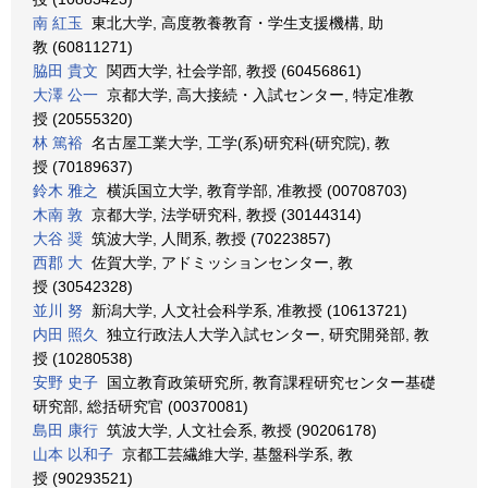
南 紅玉
東北大学, 高度教養教育・学生支援機構, 助
教 (60811271)
脇田 貴文
関西大学, 社会学部, 教授 (60456861)
大澤 公一
京都大学, 高大接続・入試センター, 特定准教
授 (20555320)
林 篤裕
名古屋工業大学, 工学(系)研究科(研究院), 教
授 (70189637)
鈴木 雅之
横浜国立大学, 教育学部, 准教授 (00708703)
木南 敦
京都大学, 法学研究科, 教授 (30144314)
大谷 奨
筑波大学, 人間系, 教授 (70223857)
西郡 大
佐賀大学, アドミッションセンター, 教
授 (30542328)
並川 努
新潟大学, 人文社会科学系, 准教授 (10613721)
内田 照久
独立行政法人大学入試センター, 研究開発部, 教
授 (10280538)
安野 史子
国立教育政策研究所, 教育課程研究センター基礎
研究部, 総括研究官 (00370081)
島田 康行
筑波大学, 人文社会系, 教授 (90206178)
山本 以和子
京都工芸繊維大学, 基盤科学系, 教
授 (90293521)