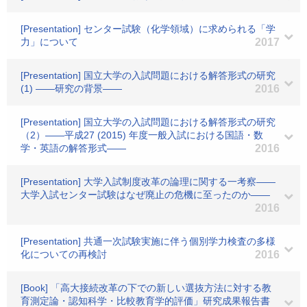
[Presentation] センター試験（化学領域）に求められる「学
力」について
2017
[Presentation] 国立大学の入試問題における解答形式の研究
(1) ――研究の背景――
2016
[Presentation] 国立大学の入試問題における解答形式の研究
（2）――平成27 (2015) 年度一般入試における国語・数
学・英語の解答形式――
2016
[Presentation] 大学入試制度改革の論理に関する一考察――
大学入試センター試験はなぜ廃止の危機に至ったのか――
2016
[Presentation] 共通一次試験実施に伴う個別学力検査の多様
化についての再検討
2016
[Book] 「高大接続改革の下での新しい選抜方法に対する教
育測定論・認知科学・比較教育学的評価」研究成果報告書