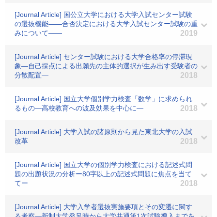
[Journal Article] 国公立大学における大学入試センター試験
の選抜機能――合否決定における大学入試センター試験の重
みについて――
2019
[Journal Article] センター試験における大学合格率の停滞現
象―自己採点による出願先の主体的選択が生み出す受験者の
分散配置―
2018
[Journal Article] 国立大学個別学力検査「数学」に求められ
るもの―高校教育への波及効果を中心に―
2018
[Journal Article] 大学入試の諸原則から見た東北大学の入試
改革
2018
[Journal Article] 国立大学の個別学力検査における記述式問
題の出題状況の分析ー80字以上の記述式問題に焦点を当て
てー
2018
[Journal Article] 大学入学者選抜実施要項とその変遷に関す
る考察―新制大学発足時から大学共通第1次試験導入までを