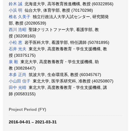
鈴木 誠
北海道大学, 高等教育推進機構, 教授 (60322856)
小浜 明
仙台大学, 体育学部, 教授 (70170298)
椎名 久美子
独立行政法人大学入試センター, 研究開発
部, 教授 (20280539)
西川 浩昭
聖隷クリストファー大学, 看護学部, 教
授 (30208160)
小松 恵
岩手医科大学, 看護学部, 特任講師 (50781895)
石井 光夫
東北大学, 高度教養教育・学生支援機構, 教
授 (30375175)
泉 毅
東北大学, 高度教養教育・学生支援機構, 助
教 (30828447)
本多 正尚
筑波大学, 生命環境系, 教授 (60345767)
小山田 信子
東北大学, 医学系研究科, 准教授 (40250807)
田中 光晴
東北大学, 高度教養教育・学生支援機構, 講
師 (00583155)
Project Period (FY)
2016-04-01 – 2021-03-31