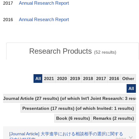
2017
Annual Research Report
2016
Annual Research Report
Research Products
(
52
results)
All
2021
2020
2019
2018
2017
2016
Other
All
Journal Article (27 results) (of which Int'l Joint Research: 3 
Presentation (17 results) (of which Invited: 1 results)
Book (6 results)
Remarks (2 results)
[Journal Article] 大学進学における相談相手の選択に関する