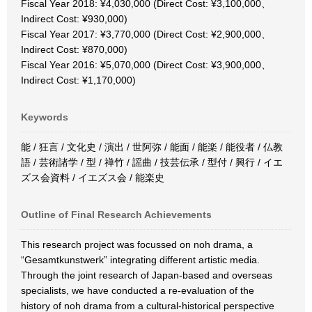
Fiscal Year 2018: ¥4,030,000 (Direct Cost: ¥3,100,000、
Indirect Cost: ¥930,000)
Fiscal Year 2017: ¥3,770,000 (Direct Cost: ¥2,900,000、
Indirect Cost: ¥870,000)
Fiscal Year 2016: ¥5,070,000 (Direct Cost: ¥3,900,000、
Indirect Cost: ¥1,170,000)
Keywords
能 / 狂言 / 文化史 / 演出 / 世阿弥 / 能面 / 能楽 / 能役者 / 仏教
語 / 芸術諸学 / 型 / 禅竹 / 謡曲 / 技芸伝承 / 型付 / 興行 / イエ
ズス会資料 / イエズス会 / 能楽史
Outline of Final Research Achievements
This research project was focussed on noh drama, a
“Gesamtkunstwerk” integrating different artistic media.
Through the joint research of Japan-based and overseas
specialists, we have conducted a re-evaluation of the
history of noh drama from a cultural-historical perspective