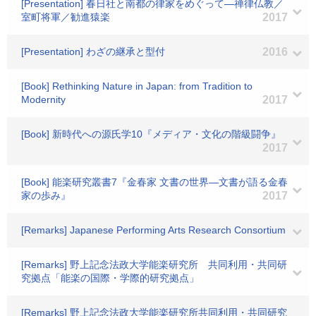
[Presentation] 春日社と南都の律家をめぐって―禅律仏教／
室町将軍／勧進猿楽
2017
[Presentation] わざの継承と型付
2016
[Book] Rethinking Nature in Japan: from Tradition to
Modernity
2017
[Book] 新時代への源氏学10『メディア・文化の階級闘争』
2017
[Book] 能楽研究叢書7『金春家 文書の世界―文書が語る金春
家の歩み』
2017
[Remarks] Japanese Performing Arts Research Consortium
[Remarks] 野上記念法政大学能楽研究所 共同利用・共同研
究拠点「能楽の国際・学際的研究拠点」
[Remarks] 野上記念法政大学能楽研究所共同利用・共同研究