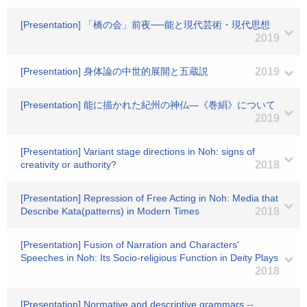
[Presentation] 「橋の会」前夜──能と現代芸術・現代思想
2019
[Presentation] 身体論の中世的展開と五蔵説
2019
[Presentation] 能に描かれた紀州の神仏―《巻絹》について
2019
[Presentation] Variant stage directions in Noh: signs of
creativity or authority?
2018
[Presentation] Repression of Free Acting in Noh: Media that
Describe Kata(patterns) in Modern Times
2018
[Presentation] Fusion of Narration and Characters'
Speeches in Noh: Its Socio-religious Function in Deity Plays
2018
[Presentation] Normative and descriptive grammars --