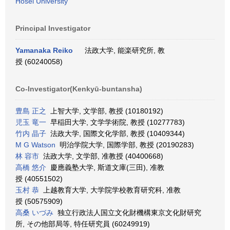
Hosei University
Principal Investigator
Yamanaka Reiko
法政大学, 能楽研究所, 教
授 (60240058)
Co-Investigator(Kenkyū-buntansha)
豊島 正之
上智大学, 文学部, 教授 (10180192)
児玉 竜一
早稲田大学, 文学学術院, 教授 (10277783)
竹内 晶子
法政大学, 国際文化学部, 教授 (10409344)
M G Watson
明治学院大学, 国際学部, 教授 (20190283)
林 容市
法政大学, 文学部, 准教授 (40400668)
高橋 悠介
慶應義塾大学, 斯道文庫(三田), 准教
授 (40551502)
玉村 恭
上越教育大学, 大学院学校教育研究科, 准教
授 (50575909)
高桑 いづみ
独立行政法人国立文化財機構東京文化財研究
所, その他部局等, 特任研究員 (60249919)