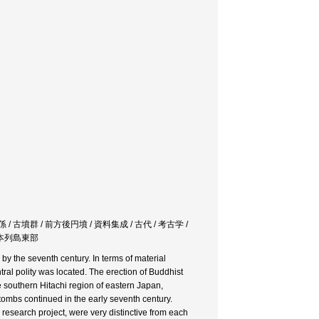
/ 古墳群 / 前方後円墳 / 資料集成 / 古代 / 考古学 /
 日本列島東部
 by the seventh century. In terms of material
tral polity was located. The erection of Buddhist
 southern Hitachi region of eastern Japan,
ombs continued in the early seventh century.
esearch project, were very distinctive from each