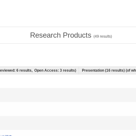
Research Products
(
49
results)
 Reviewed: 6 results, Open Access: 3 results)
Presentation (16 results) (of whi