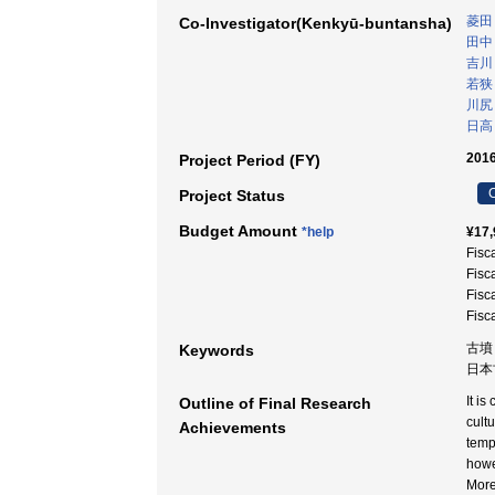
菱田
Co-Investigator(Kenkyū-buntansha)
田中
吉川
若狭
川尻
日高
2016
Project Period (FY)
C
Project Status
Budget Amount
*help
¥17,
Fisc
Fisc
Fisc
Fisc
古墳～
Keywords
日本古
It i
Outline of Final Research
cult
Achievements
temp
howe
More