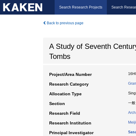
Search Research Projects
Search Resear
Back to previous page
A Study of Seventh Centur
Tombs
16H
Project/Area Number
Gran
Research Category
Sing
Allocation Type
一般
Section
Arch
Research Field
Meiji
Research Institution
Sasa
Principal Investigator