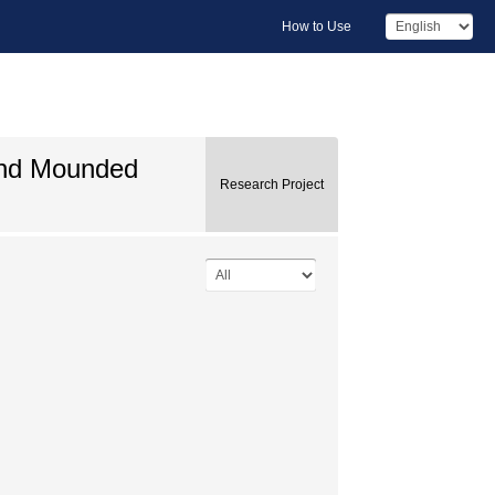
How to Use
 and Mounded
Research Project