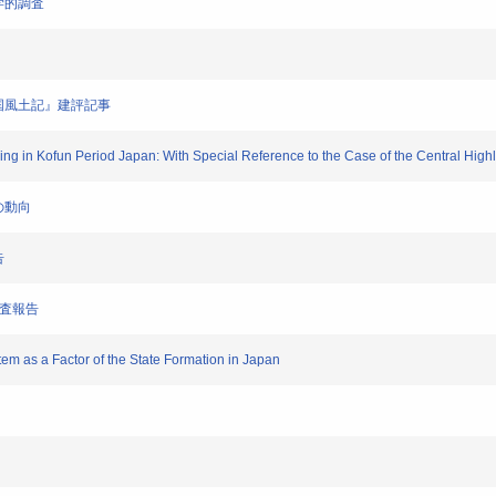
古学的調査
『常陸国風土記』建評記事
iding in Kofun Period Japan: With Special Reference to the Case of the Central High
群の動向
告
量調査報告
tem as a Factor of the State Formation in Japan