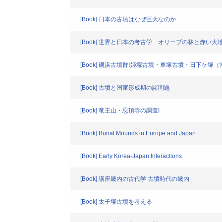
[Book] 日本の古墳はなぜ巨大なのか
[Book] 世界と日本の考古学 オリーブの林と赤い大
[Book] 磯浜古墳群Ⅰ姫塚古墳・車塚古墳・日下
[Book] 古墳と国家形成期の諸問題
[Book] 竜王山・忍頂寺の調査I
[Book] Burial Mounds in Europe and Japan
[Book] Early Korea-Japan Interactions
[Book] 講座畿内の古代学 古墳時代の畿内
[Book] 太子塚古墳を考える