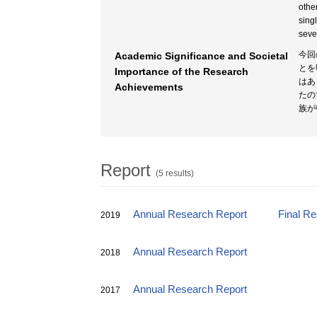
othe
sing
seve
今回
Academic Significance and Societal
とを
Importance of the Research
はあ
Achievements
たの
族が
Report
(5 results)
Annual Research Report
Final R
2019
Annual Research Report
2018
Annual Research Report
2017