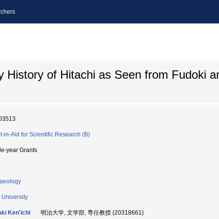
chers
y History of Hitachi as Seen from Fudoki
03513
t-in-Aid for Scientific Research (B)
le-year Grants
aeology
 University
ki Ken'ichi
明治大学, 文学部, 専任教授 (20318661)