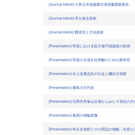
[Journal Article] 小美玉市地蔵塚古墳測量調査報告
[Journal Article] 舟を操る技術
[Journal Article] 難波宮と大化改新
[Presentation] 常陸における前方後円墳築造の終焉
[Presentation] 常陸の古墳文化理解のための新研究
[Presentation] 水上交通志向の社会と磯浜古墳群
[Presentation] 鹿島の古代史
[Presentation] 石岡市舟塚山古墳からみた５世紀の
[Presentation] 東国の埴輪群像
[Presentation] 埼玉古墳群とその周辺の埴輪－生産