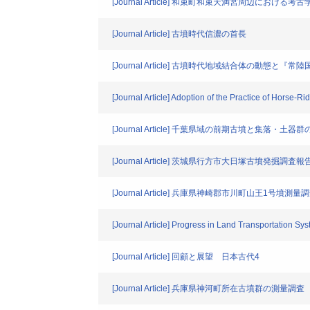
[Journal Article] 和束町和束天満宮周辺における考
[Journal Article] 古墳時代信濃の首長
[Journal Article] 古墳時代地域結合体の動態と
[Journal Article] Adoption of the Practice of Horse-R
[Journal Article] 千葉県域の前期古墳と集落・土器
[Journal Article] 茨城県行方市大日塚古墳発掘調査報
[Journal Article] 兵庫県神崎郡市川町山王1号墳測
[Journal Article] Progress in Land Transportation Sys
[Journal Article] 回顧と展望 日本古代4
[Journal Article] 兵庫県神河町所在古墳群の測量調査