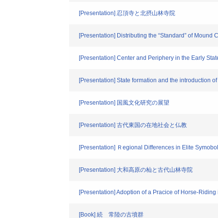
[Presentation] 忍頂寺と北摂山林寺院
[Presentation] Distributing the “Standard” of Mound 
[Presentation] Center and Periphery in the Early Sta
[Presentation] State formation and the introduction 
[Presentation] 国風文化研究の展望
[Presentation] 古代東国の在地社会と仏教
[Presentation] Ｒegional Differences in Elite Symob
[Presentation] 大和高原の杣と古代山林寺院
[Presentation] Adoption of a Pracice of Horse-Riding
[Book] 続 常陸の古墳群