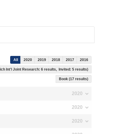
All
2020
2019
2018
2017
2016
ch Int'l Joint Research: 6 results, Invited: 5 results)
Book (17 results)
2020
2020
2020