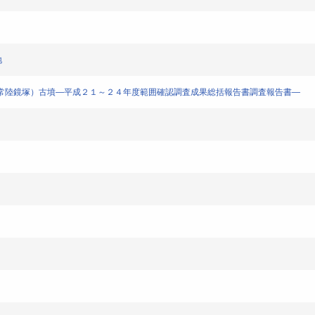
地
ケ塚（常陸鏡塚）古墳―平成２１～２４年度範囲確認調査成果総括報告書調査報告書―