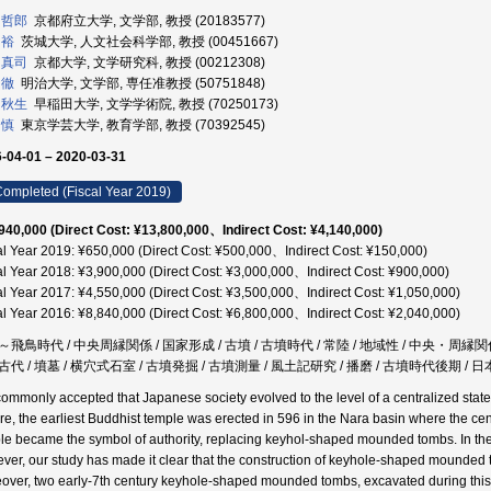
 哲郎
京都府立大学, 文学部, 教授 (20183577)
 裕
茨城大学, 人文社会科学部, 教授 (00451667)
 真司
京都大学, 文学研究科, 教授 (00212308)
 徹
明治大学, 文学部, 専任准教授 (50751848)
 秋生
早稲田大学, 文学学術院, 教授 (70250173)
 慎
東京学芸大学, 教育学部, 教授 (70392545)
-04-01 – 2020-03-31
ompleted (Fiscal Year 2019)
940,000 (Direct Cost: ¥13,800,000、Indirect Cost: ¥4,140,000)
al Year 2019: ¥650,000 (Direct Cost: ¥500,000、Indirect Cost: ¥150,000)
al Year 2018: ¥3,900,000 (Direct Cost: ¥3,000,000、Indirect Cost: ¥900,000)
al Year 2017: ¥4,550,000 (Direct Cost: ¥3,500,000、Indirect Cost: ¥1,050,000)
al Year 2016: ¥8,840,000 (Direct Cost: ¥6,800,000、Indirect Cost: ¥2,040,000)
飛鳥時代 / 中央周縁関係 / 国家形成 / 古墳 / 古墳時代 / 常陸 / 地域性 / 中央・周縁関係 
代 / 墳墓 / 横穴式石室 / 古墳発掘 / 古墳測量 / 風土記研究 / 播磨 / 古墳時代後期 /
s commonly accepted that Japanese society evolved to the level of a centralized state
ure, the earliest Buddhist temple was erected in 596 in the Nara basin where the cen
le became the symbol of authority, replacing keyhol-shaped mounded tombs. In the
ver, our study has made it clear that the construction of keyhole-shaped mounded t
over, two early-7th century keyhole-shaped mounded tombs, excavated during this r