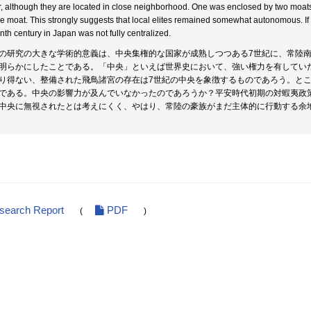
r, although they are located in close neighborhood. One was enclosed by two moats
le moat. This strongly suggests that local elites remained somewhat autonomous. If th
nth century in Japan was not fully centralized.
の研究の大きな学術的意義は、中央集権的な国家が成熟しつつある7世紀に、常陸
明らかにしたことである。「中央」といえば世界史において、強い権力を有してい
り得ない、整備された飛鳥諸宮の存在は7世紀の中央を象徴するものであろう。と
である。中央の影響力が及んでいなかったのであろうか？平安時代初期の対蝦夷政
中央に無視されたとは考えにくく、やはり、常陸の豪族がまだ主体的に行動する余
esearch Report
PDF
(
)