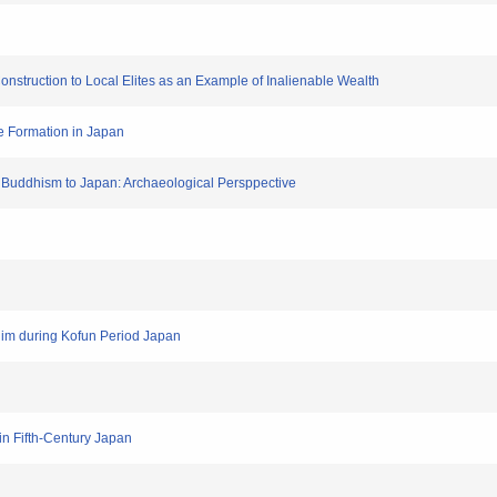
Construction to Local Elites as an Example of Inalienable Wealth
te Formation in Japan
of Buddhism to Japan: Archaeological Persppective
olim during Kofun Period Japan
 in Fifth-Century Japan