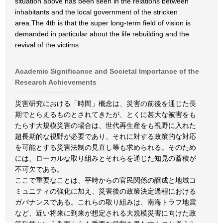
situation above has been seen in the relations between
inhabitants and the local government of the stricken
area.The 4th is that the super long-term field of vision is
demanded in particular about the life rebuilding and the
revival of the victims.
Academic Significance and Societal Importance of the
Research Achievements
災害研究における「時間」概念は、災害の前後を通じた長
期でとらえるものとされてきたが、とくに甚大な被害をも
たらす大規模災害の場合は、世代再生産をも視野に入れた
超長期的な視野が必要であり、それに対する政策的な対応
を可能とする災害法制の見直し等も求められる。そのため
には、ローカルな取り組みとそれらを通じた知見の蓄積が
不可欠である。
ここで重要なことは、平時からの官民関係の醸成と地域コ
ミュニティの強化に加え、災害後の政策決定過程における
ガバナンスである。これらの取り組みは、南海トラフ地震
など、近い将来に到来が想定される大規模災害に向けた政