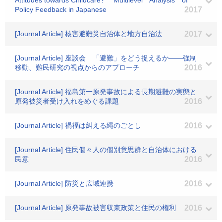
Attitudes towards Childcare? Multilevel Analysis of
Policy Feedback in Japanese
2017
[Journal Article] 核害避難災自治体と地方自治法
2017
[Journal Article] 座談会 「避難」をどう捉えるか――強制
移動、難民研究の視点からのアプローチ
2016
[Journal Article] 福島第一原発事故による長期避難の実態と
原発被災者受け入れをめぐる課題
2016
[Journal Article] 禍福は糾える縄のごとし
2016
[Journal Article] 住民個々人の個別意思群と自治体における
民意
2016
[Journal Article] 防災と広域連携
2016
[Journal Article] 原発事故被害収束政策と住民の権利
2016