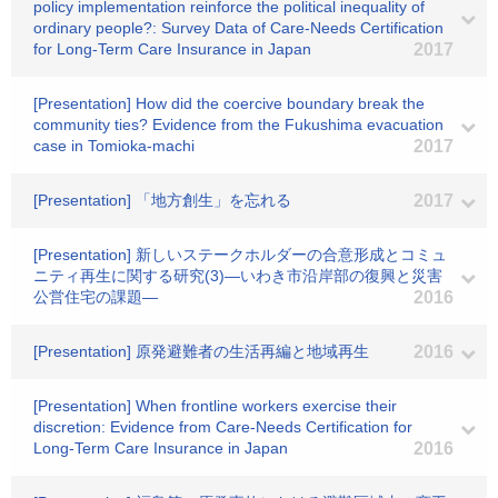
policy implementation reinforce the political inequality of
ordinary people?: Survey Data of Care-Needs Certification
for Long-Term Care Insurance in Japan
2017
[Presentation] How did the coercive boundary break the
community ties? Evidence from the Fukushima evacuation
case in Tomioka-machi
2017
[Presentation] 「地方創生」を忘れる
2017
[Presentation] 新しいステークホルダーの合意形成とコミュ
ニティ再生に関する研究(3)―いわき市沿岸部の復興と災害
公営住宅の課題―
2016
[Presentation] 原発避難者の生活再編と地域再生
2016
[Presentation] When frontline workers exercise their
discretion: Evidence from Care-Needs Certification for
Long-Term Care Insurance in Japan
2016