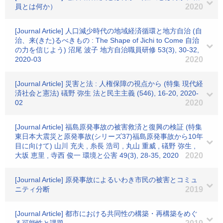
員とは何か）
2020
[Journal Article] 人口減少時代の地域経済循環と地方自治 (自
治、来(きた)るべきもの : The Shape of Jichi to Come 自治
の力を信じよう) 沼尾 波子 地方自治職員研修 53(3), 30-32,
2020-03
2020
[Journal Article] 災害と法 : 人権保障の視点から (特集 現代経
済社会と憲法) 礒野 弥生 法と民主主義 (546), 16-20, 2020-
02
2020
[Journal Article] 福島原発事故の被害救済と復興の検証 (特集
東日本大震災と原発事故(シリーズ37)福島原発事故から10年
目に向けて) 山川 充夫 , 糸長 浩司 , 丸山 重威 , 礒野 弥生 ,
大坂 恵里 , 寺西 俊一 環境と公害 49(3), 28-35, 2020
2020
[Journal Article] 原発事故によるいわき市民の被害とコミュ
ニティ分断
2019
[Journal Article] 都市における共同性の構築・再構築をめぐ