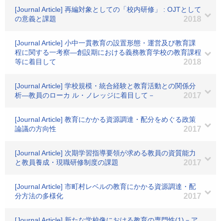
[Journal Article] 再編対象としての「校内研修」 : OJTとして
の意義と課題
2018
[Journal Article] 小中一貫教育の設置形態・運営及び教育課
程に関する一考察―創設期における義務教育学校の教育課程
等に着目して
2018
[Journal Article] 学校規模・統合経験と教育活動との関係分
析―教員のローカ ル・ノレッジに着目して－
2017
[Journal Article] 教育にかかる資源調達・配分をめぐる政策
論議の方向性
2017
[Journal Article] 次期学習指導要領が求める教員の資質能力
と教員養成・現職研修制度の課題
2017
[Journal Article] 市町村レベルの教育にかかる資源調達・配
分方法の多様化
2017
[Journal Article] 新たな学校像における教育の専門性(1)－ア