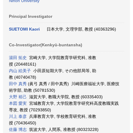
Nihon University
Principal Investigator
SUETOMI Kaori
日本大学, 文理学部, 教授 (40363296)
Co-Investigator(Kenkyū-buntansha)
湯田 拓史
宮崎大学, 大学院教育学研究科, 准教
授 (20448161)
内山 絵美子
小田原短期大学, その他部局等, 助
教 (40740478)
田中 真秀
(眞弓 真秀 / 田中真秀) 川崎医療福祉大学, 医療技
術学部, 助教 (50781530)
大野 裕己
滋賀大学, 教職大学院, 教授 (60335403)
本図 愛実
宮城教育大学, 大学院教育学研究科高度教職実践
専攻, 教授 (70293850)
川上 泰彦
兵庫教育大学, 学校教育研究科, 准教
授 (70436450)
佐藤 博志
筑波大学, 人間系, 准教授 (80323228)