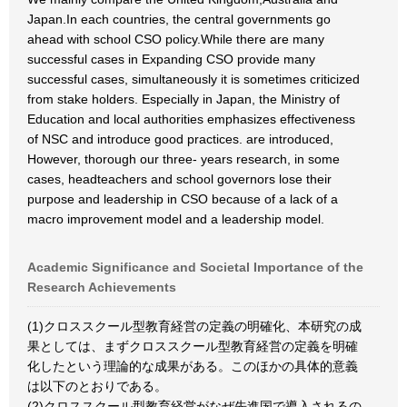
Japan.In each countries, the central governments go
ahead with school CSO policy.While there are many
successful cases in Expanding CSO provide many
successful cases, simultaneously it is sometimes criticized
from stake holders. Especially in Japan, the Ministry of
Education and local authorities emphasizes effectiveness
of NSC and introduce good practices. are introduced,
However, thorough our three- years research, in some
cases, headteachers and school governors lose their
purpose and leadership in CSO because of a lack of a
macro improvement model and a leadership model.
Academic Significance and Societal Importance of the
Research Achievements
(1)クロススクール型教育経営の定義の明確化、本研究の成
果としては、まずクロススクール型教育経営の定義を明確
化したという理論的な成果がある。このほかの具体的意義
は以下のとおりである。
(2)クロススクール型教育経営がなぜ先進国で導入されるの