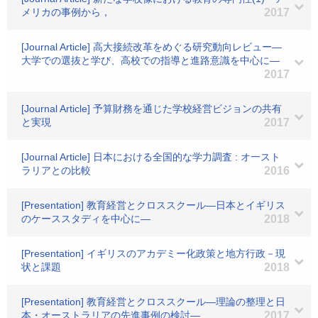
メリカの事例から，
2017
[Journal Article] 高大接続改革をめぐる研究動向レビュー―
大学での選抜と学び、高校での指導と進路意識を中心に―
2017
[Journal Article] 予算財務を通じた学校経営ビジョンの共有
と実現
2017
[Journal Article] 日本における全国的な学力調査 : オ一スト
ラリアとの比較
2016
[Presentation] 教育経営とクロススクール―日本とイギリス
のケーススタディを中心に―
2018
[Presentation] イギリスのアカデミー化政策と地方行政－現
状と課題
2018
[Presentation] 教育経営とクロススクール―理論の整理と日
本・オーストラリアの先進事例の検討―
2017