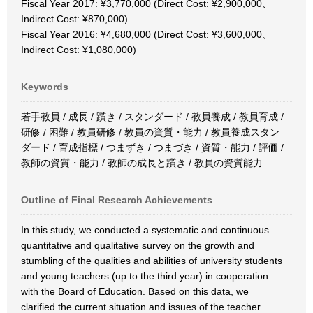
Fiscal Year 2017: ¥3,770,000 (Direct Cost: ¥2,900,000、
Indirect Cost: ¥870,000)
Fiscal Year 2016: ¥4,680,000 (Direct Cost: ¥3,600,000、
Indirect Cost: ¥1,080,000)
Keywords
若手教員 / 成長 / 躓き / スタンダード / 教員養成 / 教員育成 /
研修 / 困難 / 教員研修 / 教員の資質・能力 / 教員養成スタン
ダード / 育成指標 / つまずき / つまづき / 資質・能力 / 評価 /
教師の資質・能力 / 教師の成長と躓き / 教員の資質能力
Outline of Final Research Achievements
In this study, we conducted a systematic and continuous
quantitative and qualitative survey on the growth and
stumbling of the qualities and abilities of university students
and young teachers (up to the third year) in cooperation
with the Board of Education. Based on this data, we
clarified the current situation and issues of the teacher