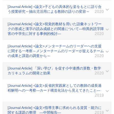
[Journal Article] <論文>子どもの具体的な姿をもとに語り合
う授業研究～抽出児活用による教師の語りの変容～
2020
[Journal Article] <論文>視覚的教材を用いた語彙ネットワー
クの形成と漢字の読み成績との関連について―特異的読字障
害の中学生に対する事例的検討―
2020
[Journal Article] <論文>メンターチームのリーダーへの支援
に関する一考察～メンターチームのリーダーが捉えるチーム
の成果と課題の調査から～
2020
[Journal Article] 「深い学び」を促す小中連携の算数・数学
カリキュラムの開発と効果
2020
[Journal Article] <論文>反省的実践家としての教師の成長過
程解明への一考察―カード構造化法から見えてきたこと―
2019
[Journal Article] <論文>指導主事に求められる資質・能力に
関する課題の整理 ―中間報告―
2019