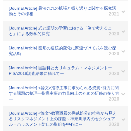
[Journal Article] 乗法九九の拡張と振り返りに関する探究活
動とその様相
2021
[Journal Article] 式と証明の学習における「例で考えるこ
と」による数学的探究
2020
[Journal Article] 図形の連続的変化に関連づけて式を読む探
究活動
2020
[Journal Article] 国語科とカリキュラム・マネジメントー
PISA2018調査結果に触れてー
2020
[Journal Article] <論文>指導主事に求められる資質･能力に関
する課題の整理―指導主事の力量向上のための研修の在り方
―
2020
[Journal Article] <論文>教育職員の懲戒処分の推移から見え
るリスクマネジメント上の課題～神奈川県内のセクシュア
ル・ハラスメント防止の取組を中心に～
2020