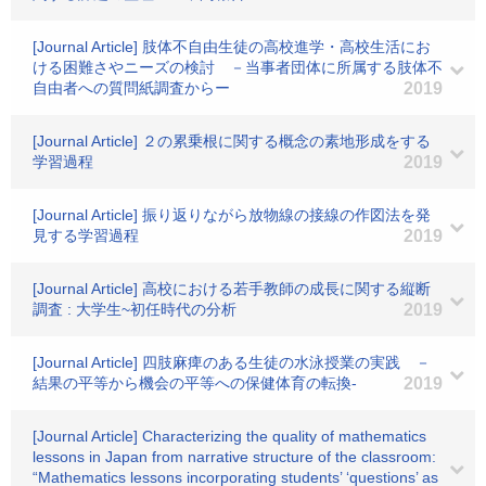
[Journal Article] 肢体不自由生徒の高校進学・高校生活にお
ける困難さやニーズの検討 －当事者団体に所属する肢体不
自由者への質問紙調査からー
2019
[Journal Article] ２の累乗根に関する概念の素地形成をする
学習過程
2019
[Journal Article] 振り返りながら放物線の接線の作図法を発
見する学習過程
2019
[Journal Article] 高校における若手教師の成長に関する縦断
調査 : 大学生~初任時代の分析
2019
[Journal Article] 四肢麻痺のある生徒の水泳授業の実践 －
結果の平等から機会の平等への保健体育の転換‐
2019
[Journal Article] Characterizing the quality of mathematics
lessons in Japan from narrative structure of the classroom:
“Mathematics lessons incorporating students’ ‘questions’ as