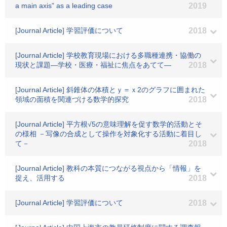
a main axis” as a leading case
2019
[Journal Article] 学習評価について
2018
[Journal Article] 学校教育現場における多職種連携・協働の
現状と課題―学校・医療・福祉に焦点をあてて―
2018
[Journal Article] 斜錐体の体積とｙ＝ｘ2のグラフに囲まれた
領域の面積を関連づける数学的探究
2018
[Journal Article] 平方根√5の意味理解を促す数学的活動とそ
の様相 －写像の合成として操作を対象化する活動に着目し
て－
2018
[Journal Article] 教科の本質につながる視点から「情報」を
捉え、活用する
2018
[Journal Article] 学習評価について
2018