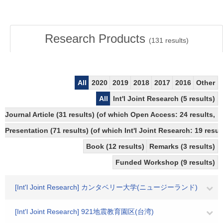
Research Products
(
131
results)
All
2020
2019
2018
2017
2016
Other
All
Int'l Joint Research (5 results)
Journal Article (31 results) (of which Open Access: 24 results
Presentation (71 results) (of which Int'l Joint Research: 19 result
Book (12 results)
Remarks (3 results)
Funded Workshop (9 results)
[Int'l Joint Research] カンタベリー大学(ニュージーランド)
[Int'l Joint Research] 921地震教育園区(台湾)