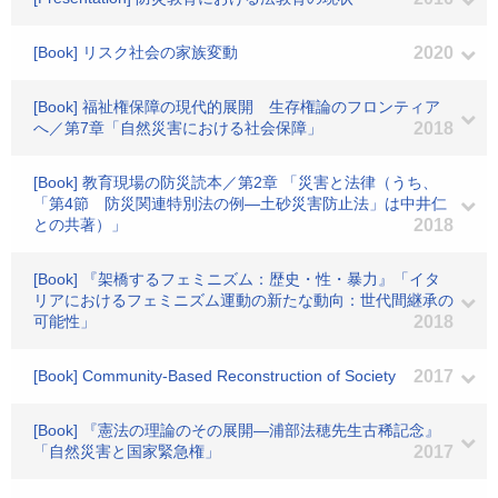
[Book] リスク社会の家族変動
2020
[Book] 福祉権保障の現代的展開 生存権論のフロンティア
へ／第7章「自然災害における社会保障」
2018
[Book] 教育現場の防災読本／第2章 「災害と法律（うち、
「第4節 防災関連特別法の例―土砂災害防止法」は中井仁
との共著）」
2018
[Book] 『架橋するフェミニズム：歴史・性・暴力』「イタ
リアにおけるフェミニズム運動の新たな動向：世代間継承の
可能性」
2018
[Book] Community-Based Reconstruction of Society
2017
[Book] 『憲法の理論のその展開―浦部法穂先生古稀記念』
「自然災害と国家緊急権」
2017