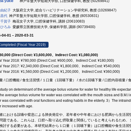
da yukie
神戸常盤大学短期大学部, 口腔保健学科, 教授 (50269841)
 由紀子
大阪府立大学, 総合リハビリテーション学研究科, 教授 (10269847)
 昌代
神戸常盤大学短期大学部, 口腔保健学科, 教授 (80530831)
 千賀子
梅花女子大学, 口腔保健学科, 講師 (20610083)
 ひろみ
愛媛県立医療技術大学, 保健科学部, 講師 (90739400)
-04-01 – 2020-03-31
ompleted (Fiscal Year 2019)
80,000 (Direct Cost: ¥3,600,000、Indirect Cost: ¥1,080,000)
al Year 2018: ¥780,000 (Direct Cost: ¥600,000、Indirect Cost: ¥180,000)
al Year 2017: ¥2,340,000 (Direct Cost: ¥1,800,000、Indirect Cost: ¥540,000)
al Year 2016: ¥1,560,000 (Direct Cost: ¥1,200,000、Indirect Cost: ¥360,000)
 / 口腔機能 / 食生活習慣 / １口量（1回嚥下量） / 水の1回嚥下量 / 口腔内容積量 / 食
study on determinant of the average bolus volume for water for healthy life expecta
e average bolus volume for water was correlated with the mouth sizea and B.M.I 
r was correlated with oral functions and eating habits in the elderly. 3）The intraind
r increased with age.
者における誤嚥や窒息による肺炎発症や、若年者や中年者における肥満から生活習
問題である。これらは、口腔へ取り込む摂取量と関係していると考えられるため、
検討する必要がある。本研究結果から１口量（１回嚥下量）は口腔機能や食生活習