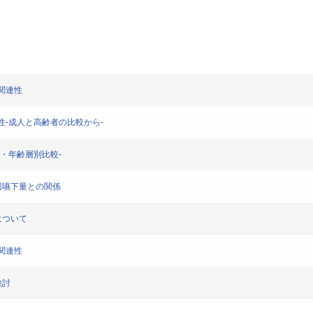
の関連性
関連性-成人と高齢者の比較から-
-性・年齢層別比較-
の1回嚥下量との関係
連について
の関連性
検討