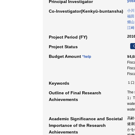
yosi
Principal Investigator
小川
Co-Investigator(Kenkyū-buntansha)
福田
畑山
江崎
2016
Project Period (FY)
C
Project Status
Budget Amount
*help
¥4,6
Fisc
Fisc
Fisc
１口量
Keywords
The 
Outline of Final Research
1）Th
Achievements
wate
wate
高齢
Academic Significance and Societal
健康
Importance of the Research
かを
Achievements