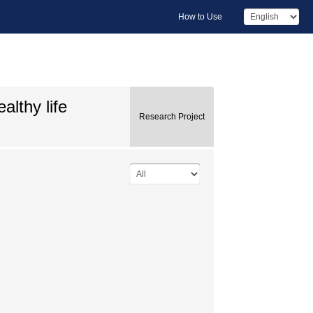
How to Use
althy life
Research Project