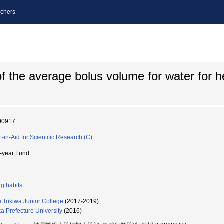
chers
 the average bolus volume for water for he
00917
t-in-Aid for Scientific Research (C)
i-year Fund
ng habits
 Tokiwa Junior College
(2017-2019)
a Prefecture University
(2016)