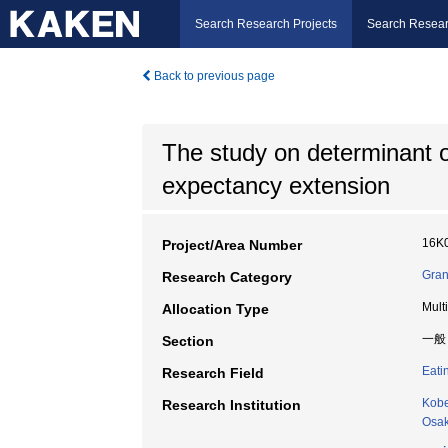
Search Research Projects
Search Resear
Back to previous page
The study on determinant of
expectancy extension
16K
Project/Area Number
Gran
Research Category
Mult
Allocation Type
一般
Section
Eati
Research Field
Kobe
Research Institution
Osak