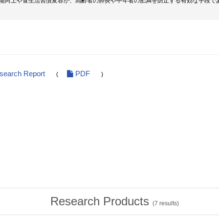
能向上や食生活習慣変容が、高齢者の肺炎や中年者の肥満を防止する有効な手段で
esearch Report
PDF
(
)
Research Products
(
7
results)