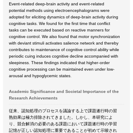
Event-related deep-brain activity and event-related
potential methods using electroencephalograms were
adopted for eliciting dynamics of deep-brain activity during
cognitive tasks. We found for the first time that conflict
tasks can be executed based on reactive manners for
cognitive control. We also found that motor synchronization
with deviant stimuli activates salience network and thereby
contributes to maintenance of cognitive control ability while
periodic cuing induces cognitive decline accompanied with
sleepiness. These findings indicated that higher-order
cognitive processing can be maintained even under low-
arousal and hypoglycemic states.
Academic Significance and Societal Importance of the
Research Achievements
従来、認知処理のプロセスを議論する上で課題遂行時の習
熟効果は極力排除されてきました。しかし、本研究によ
り、競合解消の必要のある課題において課題遂行時の学習
記憶が正しい認知処理に重要であることが初めて示唆され