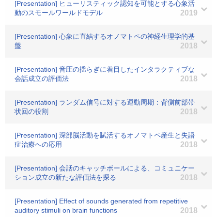
[Presentation] ヒューリスティック認知を可能とする心象活
動のスモールワールドモデル
2019
[Presentation] 心象に直結するオノマトペの神経生理学的基
盤
2018
[Presentation] 音圧の揺らぎに着目したインタラクティブな
会話成立の評価法
2018
[Presentation] ランダム信号に対する運動周期：背側前部帯
状回の役割
2018
[Presentation] 深部脳活動を賦活するオノマトペ産生と失語
症治療への応用
2018
[Presentation] 会話のキャッチボールによる、コミュニケー
ション成立の新たな評価法を探る
2018
[Presentation] Effect of sounds generated from repetitive
auditory stimuli on brain functions
2018