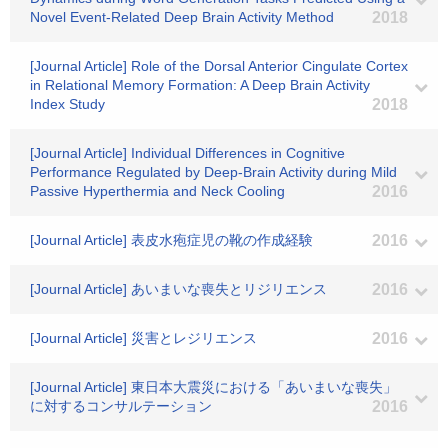
Novel Event-Related Deep Brain Activity Method
2018
[Journal Article] Role of the Dorsal Anterior Cingulate Cortex
in Relational Memory Formation: A Deep Brain Activity
Index Study
2018
[Journal Article] Individual Differences in Cognitive
Performance Regulated by Deep-Brain Activity during Mild
Passive Hyperthermia and Neck Cooling
2016
[Journal Article] 表皮水疱症児の靴の作成経験
2016
[Journal Article] あいまいな喪失とリジリエンス
2016
[Journal Article] 災害とレジリエンス
2016
[Journal Article] 東日本大震災における「あいまいな喪失」
に対するコンサルテーション
2016