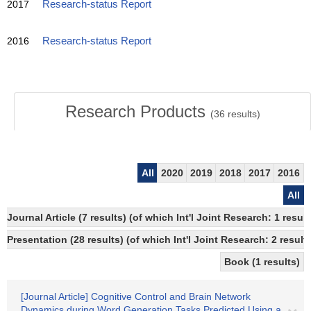
2017
Research-status Report
2016
Research-status Report
Research Products
(
36
results)
All
2020
2019
2018
2017
2016
All
Journal Article (7 results) (of which Int'l Joint Research: 1 re
Presentation (28 results) (of which Int'l Joint Research: 2 result
Book (1 results)
[Journal Article] Cognitive Control and Brain Network
Dynamics during Word Generation Tasks Predicted Using a