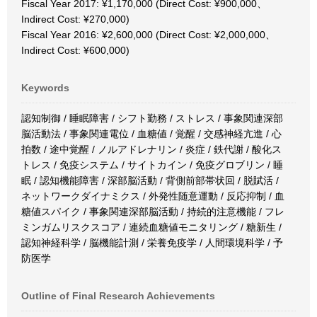
Fiscal Year 2017: ¥1,170,000 (Direct Cost: ¥900,000、
Indirect Cost: ¥270,000)
Fiscal Year 2016: ¥2,600,000 (Direct Cost: ¥2,000,000、
Indirect Cost: ¥600,000)
Keywords
認知制御 / 睡眠障害 / シフト勤務 / ストレス / 事象関連深部
脳活動法 / 事象関連電位 / 血糖値 / 覚醒 / 交感神経亢進 / 心
拍数 / 途中覚醒 / ノルアドレナリン / 炎症 / 鉄代謝 / 酸化ス
トレス / 免疫システム / サイトカイン / 免疫グロブリン / 睡
眠 / 認知機能障害 / 深部脳活動 / 背側前部帯状回 / 脱賦活 /
ネットワークダイナミクス / 外発性随意運動 / 反応抑制 / 血
糖値スパイク / 事象関連深部脳活動 / 持続的注意機能 / フレ
ミンガムリスクスコア / 連続血糖値モニタリング / 糖新生 /
認知神経科学 / 脳機能計測 / 栄養免疫学 / 人間環境科学 / 予
防医学
Outline of Final Research Achievements