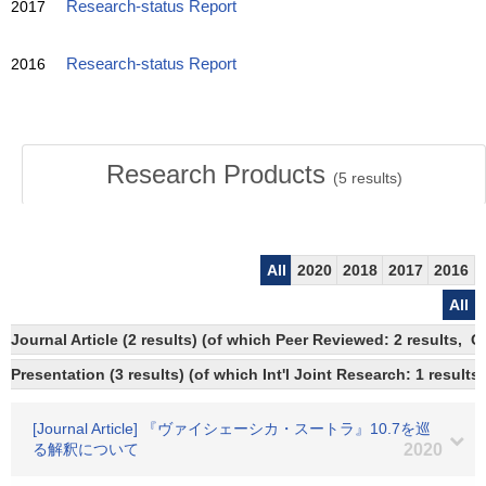
2017
Research-status Report
2016
Research-status Report
Research Products
(
5
results)
All
2020
2018
2017
2016
All
Journal Article (2 results) (of which Peer Reviewed: 2 results,
Presentation (3 results) (of which Int'l Joint Research: 1 results)
[Journal Article] 『ヴァイシェーシカ・スートラ』10.7を巡
る解釈について
2020