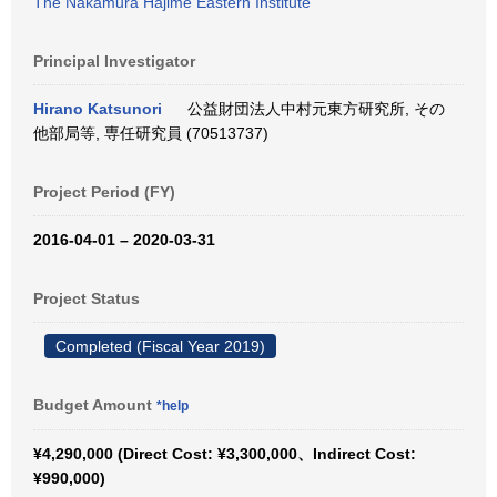
The Nakamura Hajime Eastern Institute
Principal Investigator
Hirano Katsunori
公益財団法人中村元東方研究所, その
他部局等, 専任研究員 (70513737)
Project Period (FY)
2016-04-01 – 2020-03-31
Project Status
Completed (Fiscal Year 2019)
Budget Amount
*help
¥4,290,000 (Direct Cost: ¥3,300,000、Indirect Cost:
¥990,000)