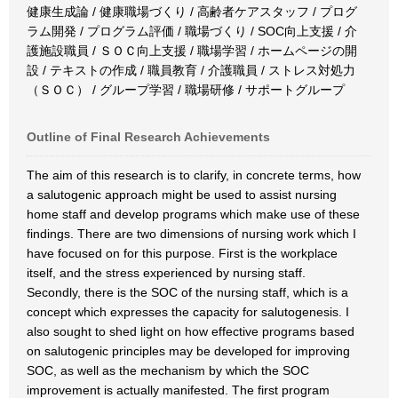
健康生成論 / 健康職場づくり / 高齢者ケアスタッフ / プログ
ラム開発 / プログラム評価 / 職場づくり / SOC向上支援 / 介
護施設職員 / ＳＯＣ向上支援 / 職場学習 / ホームページの開
設 / テキストの作成 / 職員教育 / 介護職員 / ストレス対処力
（ＳＯＣ） / グループ学習 / 職場研修 / サポートグループ
Outline of Final Research Achievements
The aim of this research is to clarify, in concrete terms, how
a salutogenic approach might be used to assist nursing
home staff and develop programs which make use of these
findings. There are two dimensions of nursing work which I
have focused on for this purpose. First is the workplace
itself, and the stress experienced by nursing staff.
Secondly, there is the SOC of the nursing staff, which is a
concept which expresses the capacity for salutogenesis. I
also sought to shed light on how effective programs based
on salutogenic principles may be developed for improving
SOC, as well as the mechanism by which the SOC
improvement is actually manifested. The first program