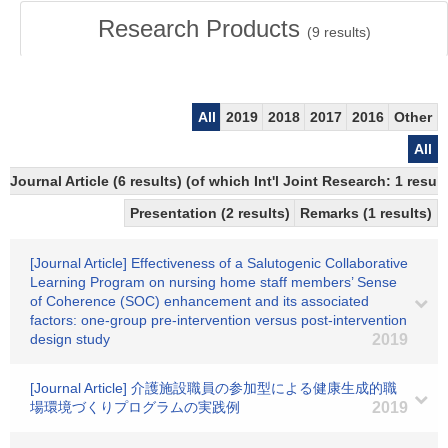
Research Products
(
9
results)
All
2019
2018
2017
2016
Other
All
Journal Article (6 results) (of which Int'l Joint Research: 1 res
Presentation (2 results)
Remarks (1 results)
[Journal Article] Effectiveness of a Salutogenic Collaborative
Learning Program on nursing home staff members’ Sense
of Coherence (SOC) enhancement and its associated
factors: one-group pre-intervention versus post-intervention
design study
2019
[Journal Article] 介護施設職員の参加型による健康生成的職
場環境づくりプログラムの実践例
2019