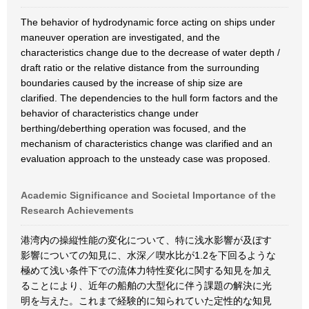
The behavior of hydrodynamic force acting on ships under
maneuver operation are investigated, and the
characteristics change due to the decrease of water depth /
draft ratio or the relative distance from the surrounding
boundaries caused by the increase of ship size are
clarified. The dependencies to the hull form factors and the
behavior of characteristics change under
berthing/deberthing operation was focused, and the
mechanism of characteristics change was clarified and an
evaluation approach to the unsteady case was proposed.
Academic Significance and Societal Importance of the
Research Achievements
港湾内の操縦性能の変化について、特に浅水影響が及ぼす
影響についての知見に、水深／喫水比が1.2を下回るような
極めて浅い条件下での流体力特性変化に関する知見を加え
ることにより、近年の船舶の大型化に伴う課題の解決に光
明を与えた。これまで経験的に知られていた定性的な知見