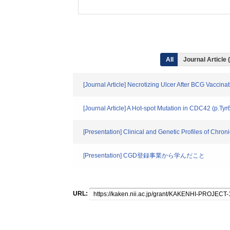
All
Journal Article 
[Journal Article] Necrotizing Ulcer After BCG Vaccina
[Journal Article] A Hot-spot Mutation in CDC42 (p.T
[Presentation] Clinical and Genetic Profiles of Chr
[Presentation] CGD登録事業から学んだこと
URL: