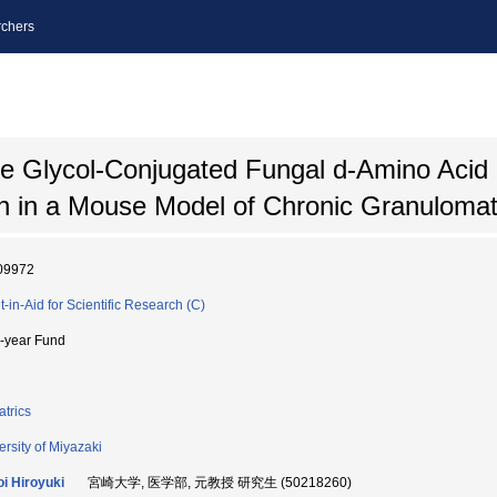
chers
ne Glycol-Conjugated Fungal d-Amino Acid
n in a Mouse Model of Chronic Granuloma
09972
t-in-Aid for Scientific Research (C)
i-year Fund
atrics
ersity of Miyazaki
i Hiroyuki
宮崎大学, 医学部, 元教授 研究生 (50218260)