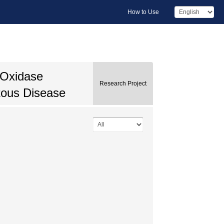
How to Use
 Oxidase
Research Project
tous Disease