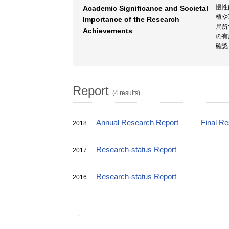
慢性
Academic Significance and Societal
植や
Importance of the Research
局所
Achievements
の有
確認
Report
(4 results)
Annual Research Report
Final R
2018
Research-status Report
2017
Research-status Report
2016