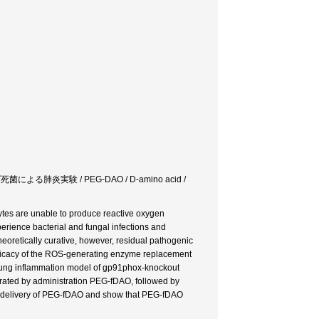
る肺炎実験 / PEG-DAO / D-amino acid /
es are unable to produce reactive oxygen
rience bacterial and fungal infections and
eoretically curative, however, residual pathogenic
efficacy of the ROS-generating enzyme replacement
o lung inflammation model of gp91phox-knockout
rated by administration PEG-fDAO, followed by
ted delivery of PEG-fDAO and show that PEG-fDAO