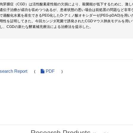
肉芽腫症（CGD）は活性酸素産性能の欠損により、殺菌能が低下するために、激
遺伝子治療が成功を収めつつあるが、患者状態の悪い場合は前処置の問題など非常
で過酸化水素を産生できるPEG化したD-アミノ酸オキシダーゼ(PEG-pDAO)を用いた
用性を証明してきた。今回カンジダ死菌で誘発されたCGDマウス肺炎モデルを用いて新たに
し、CGDの新たな酵素補充療法による治療法を提示した。
esearch Report
PDF
(
)
Research Products