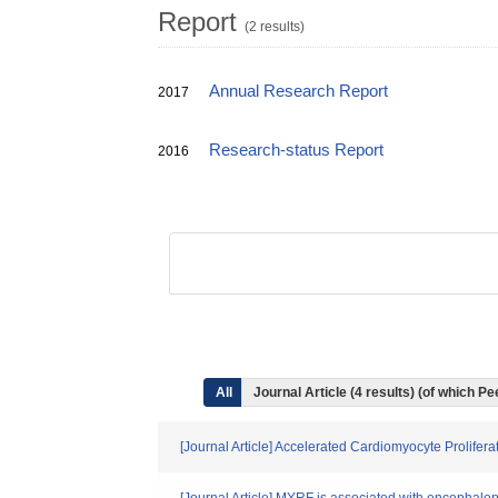
Report
(2 results)
Annual Research Report
2017
Research-status Report
2016
All
Journal Article (4 results) (of which
[Journal Article] Accelerated Cardiomyocyte Prolif