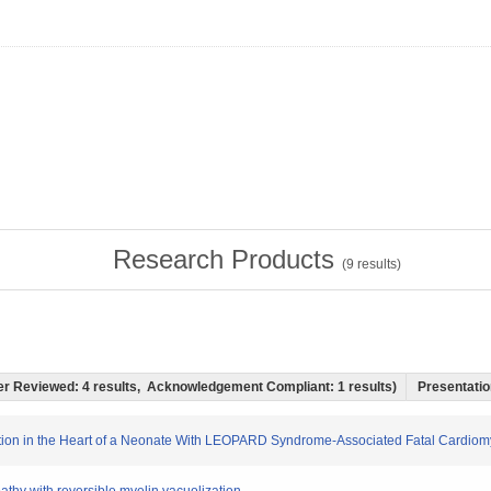
Research Products
(
9
results)
 Peer Reviewed: 4 results, Acknowledgement Compliant: 1 results)
Presentation
eration in the Heart of a Neonate With LEOPARD Syndrome-Associated Fatal Cardiom