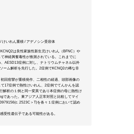
脳症 / けいれん重積 / アデノシン受容体
KCNQ2は良性家族性新生児けいれん（BFNC）や
して神経興奮毒性が推測されている。これまでに
、AESD13症例に対し、ナトリウムチャネル以外
エクソーム解析を先行した。2症例でKCNQ2の稀な非
た。初回痙攣が重積発作、二相性の経過、頭部画像の
て17症例で熱性けいれん、2症例でてんかんを認
た。本変異は先行解析の１例と同一変異であり本症例の母に熱性け
magingであった。東アジア人正常対照と比較してマイ
979156(c. 2523C＞T)を各々１症例において認め
Dの感受性遺伝子である可能性がある。