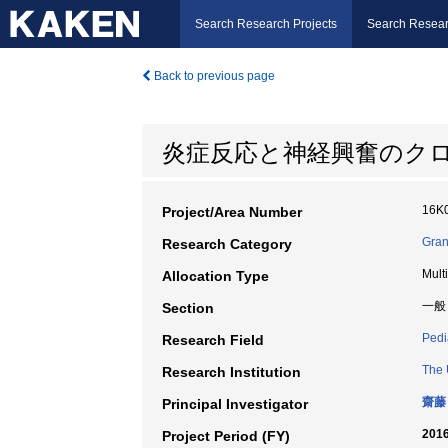
Search Research Projects
Search Resear
Back to previous page
炎症反応と神経興奮のク
16K
Project/Area Number
Gran
Research Category
Mult
Allocation Type
一般
Section
Pedi
Research Field
The 
Research Institution
齋藤
Principal Investigator
2016
Project Period (FY)