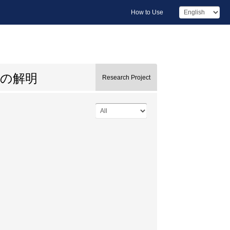
How to Use
の解明
Research Project