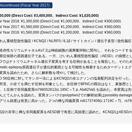
iscontinued (Fiscal Year 2017)
20,000 (Direct Cost: ¥3,400,000、Indirect Cost: ¥1,020,000)
al Year 2018: ¥1,300,000 (Direct Cost: ¥1,000,000、Indirect Cost: ¥300,000)
al Year 2017: ¥1,560,000 (Direct Cost: ¥1,200,000、Indirect Cost: ¥360,000)
al Year 2016: ¥1,560,000 (Direct Cost: ¥1,200,000、Indirect Cost: ¥360,000)
ん重積型急性脳症 / KCNQ2 / NLRP3 / IL1β / サイトカイン / 遺伝子多型 / 急性
依存性カリウムチャネルKv7.2は神経細胞の過興奮抑制に関与し、それをコードする
原症候群の原因遺伝子である。一方、けいれん重積型急性脳症（AESD）の病態と
SDではナトリウムチャネル遺伝子変異を有する症例があることを報告した。そのため
enetic epilepsy原因遺伝子が遺伝的素因となる可能性を検索するためターゲット
変異を認めたため、さらに解析数を増やして検討した。
SD 56症例に対してサンガー法によるKCNQ2の全エクソンの塩基配列決定を行っ
所見、の全てを満たす症例を対象とした。全症例でBFNCの既往はなく、家族歴とし
。１症例で非同義変異rs796052612(c.185C＞T, p. Ala62Val) を認め
んとてんかんを認めた。変異タンパクのpolyphen2での解析結果はpossibly da
アリル頻度は有意に高かった。2つの稀な同義変異 rs61737409(c.1719C＞T)、rs760
NQ2の非常に稀な非同義変異をAESD群で有意に高頻度に認めた。KCNQ2はAES