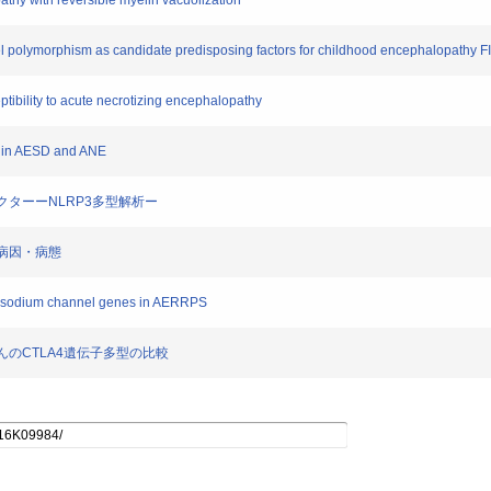
athy with reversible myelin vacuolization
nel polymorphism as candidate predisposing factors for childhood encephalopath
ptibility to acute necrotizing encephalopathy
m in AESD and ANE
ファクターーNLRP3多型解析ー
症の病因・病態
nd sodium channel genes in AERRPS
いれんのCTLA4遺伝子多型の比較