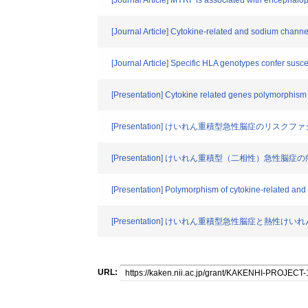
[Journal Article] MYRF is associated with encephalop
[Journal Article] Cytokine-related and sodium chan
[Journal Article] Specific HLA genotypes confer susce
[Presentation] Cytokine related genes polymorphis
[Presentation] けいれん重積型急性脳症のリスク
[Presentation] けいれん重積型（二相性）急性脳
[Presentation] Polymorphism of cytokine-related a
[Presentation] けいれん重積型急性脳症と熱性け
URL: