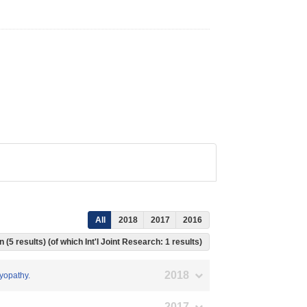
All
2018
2017
2016
 (5 results) (of which Int'l Joint Research: 1 results)
2018
yopathy.
2017