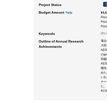
D
Project Status
Budget Amount
*help
¥4,4
Fisc
Fisc
Fisc
けいれ
Keywords
電位
Outline of Annual Research
大田
Achievements
AE
のg
同義
AE
陽性
めた
いれ
ナー
た。
KC