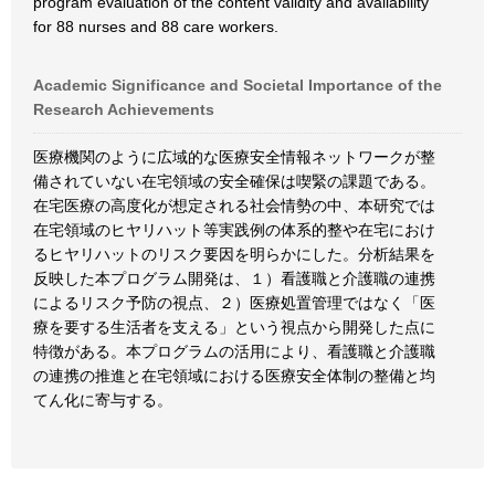
program evaluation of the content validity and availability
for 88 nurses and 88 care workers.
Academic Significance and Societal Importance of the
Research Achievements
医療機関のように広域的な医療安全情報ネットワークが整
備されていない在宅領域の安全確保は喫緊の課題である。
在宅医療の高度化が想定される社会情勢の中、本研究では
在宅領域のヒヤリハット等実践例の体系的整や在宅におけ
るヒヤリハットのリスク要因を明らかにした。分析結果を
反映した本プログラム開発は、１）看護職と介護職の連携
によるリスク予防の視点、２）医療処置管理ではなく「医
療を要する生活者を支える」という視点から開発した点に
特徴がある。本プログラムの活用により、看護職と介護職
の連携の推進と在宅領域における医療安全体制の整備と均
てん化に寄与する。