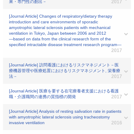
果・専門性の創出－
2017
[Journal Article] Changes of respiratory/dietary therapy
introduction and care environments of sporadic
amyotrophic lateral sclerosis patients with mechanical
ventilation in Tokyo, Japan between 2006 and 2012
―based on data from the clinical research form of the
specified intractable disease treatment research program―
2017
[Journal Article] 訪問看護におけるリスクマネジメント－医
療機器管理や医療処置におけるリスクマネジメント, 栄養療
法－
2017
[Journal Article] 医療を要する在宅療養者支援における看護
職・介護職間の連携の質指標の開発
2017
[Journal Article] Analysis of resting salivation rate in patients
with amyotrophic lateral sclerosis using tracheostomy
invasive ventilation
2016