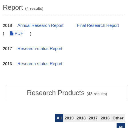
Report
(4 results)
2018
Annual Research Report
Final Research Report
(
PDF
)
2017
Research-status Report
2016
Research-status Report
Research Products
(
43
results)
All
2019
2018
2017
2016
Other
All