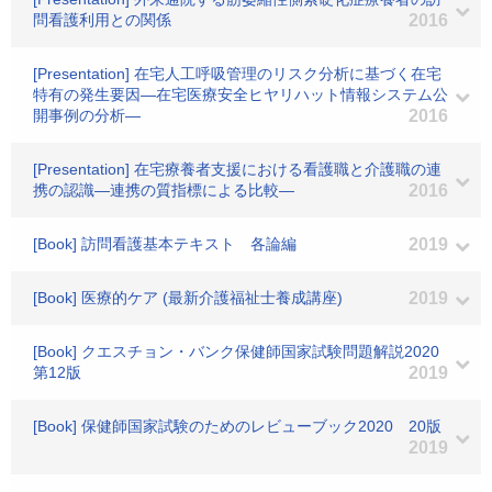
問看護利用との関係
2016
[Presentation] 在宅人工呼吸管理のリスク分析に基づく在宅
特有の発生要因―在宅医療安全ヒヤリハット情報システム公
開事例の分析―
2016
[Presentation] 在宅療養者支援における看護職と介護職の連
携の認識―連携の質指標による比較―
2016
[Book] 訪問看護基本テキスト 各論編
2019
[Book] 医療的ケア (最新介護福祉士養成講座)
2019
[Book] クエスチョン・バンク保健師国家試験問題解説2020
第12版
2019
[Book] 保健師国家試験のためのレビューブック2020 20版
2019