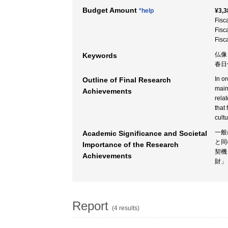
Budget Amount
*help
¥3,3
Fisc
Fisc
Fisc
仏像 
Keywords
春日信
In o
Outline of Final Research
mainl
Achievements
rela
that
cult
一般
Academic Significance and Societal
と同
Importance of the Research
契機
Achievements
財」
Report
(4 results)