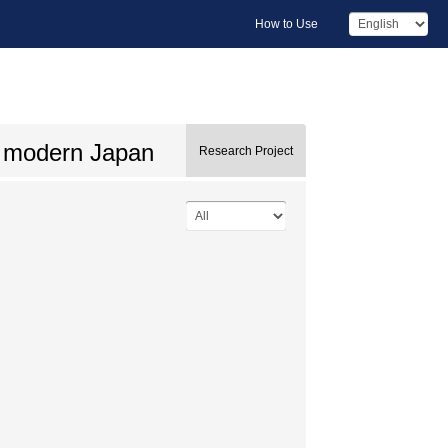
How to Use
on modern Japan
Research Project