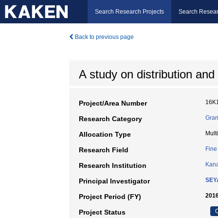
Search Research Projects
Search Resear
Back to previous page
A study on distribution an
16K
Project/Area Number
Gran
Research Category
Mult
Allocation Type
Fine 
Research Field
Kana
Research Institution
SEY
Principal Investigator
2016
Project Period (FY)
C
Project Status