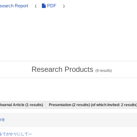
esearch Report
PDF
(
)
Research Products
(
9
results)
Journal Article (1 results)
Presentation (2 results) (of which Invited: 2 results
妙寺
聖教をてがかりにして―