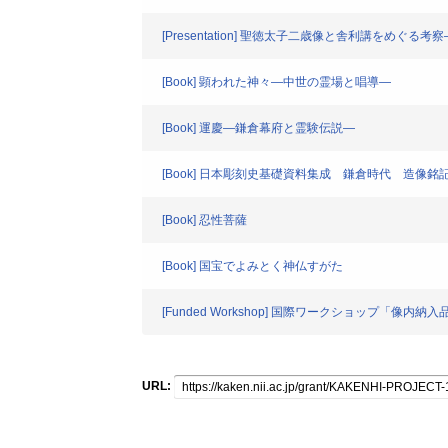
[Presentation] 聖徳太子二歳像と舎利講をめぐ
[Book] 顕われた神々―中世の霊場と唱導―
[Book] 運慶―鎌倉幕府と霊験伝説―
[Book] 日本彫刻史基礎資料集成 鎌倉時代 造像
[Book] 忍性菩薩
[Book] 国宝でよみとく神仏すがた
[Funded Workshop] 国際ワークショップ「像内
URL: