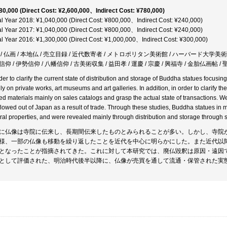
80,000 (Direct Cost: ¥2,600,000、Indirect Cost: ¥780,000)
al Year 2018: ¥1,040,000 (Direct Cost: ¥800,000、Indirect Cost: ¥240,000)
al Year 2017: ¥1,040,000 (Direct Cost: ¥800,000、Indirect Cost: ¥240,000)
al Year 2016: ¥1,300,000 (Direct Cost: ¥1,000,000、Indirect Cost: ¥300,000)
/ 仏画 / 本地仏 / 売立目録 / 近代数寄者 / メトロポリタン美術館 / ハーバード大学美術館 /
仰 / 伊勢信仰 / 八幡信仰 / 古美術収集 / 益田孝 / 運慶 / 宗慶 / 興福寺 / 金胎仏画帖
rder to clarify the current state of distribution and storage of Buddha statues focus
y on private works, art museums and art galleries. In addition, in order to clarify the 
ted materials mainly on sales catalogs and grasp the actual state of transactions. 
 flowed out of Japan as a result of trade. Through these studies, Buddha statues in
ural properties, and were revealed mainly through distribution and storage through 
に仏像は寺院に伝来し、長期間伝来したものとみられることが多い。しかし、寺院
様、一部の仏像も移動を繰り返したことを近代を中心に明らかにした。また近代以
となったことが指摘されてきた。これに対して本研究では、廃仏毀釈は原因・遠因
として評価された、明治時代後半以降に、仏像が売買を通して流通・保管された実