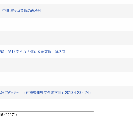
る考察―中世律宗系造像の再検討―
銘記篇 第13巻所収「弥勒菩薩立像 称名寺」
納入品研究の地平」（於神奈川県立金沢文庫）2018.6.23～24）