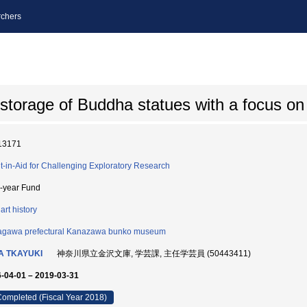
chers
d storage of Buddha statues with a focus 
13171
t-in-Aid for Challenging Exploratory Research
i-year Fund
art history
gawa prefectural Kanazawa bunko museum
A TKAYUKI
神奈川県立金沢文庫, 学芸課, 主任学芸員 (50443411)
-04-01 – 2019-03-31
ompleted (Fiscal Year 2018)