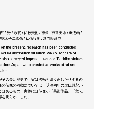
 廃仏毀釈 / 仏教美術 / 神像 / 神道美術 / 垂迹画 /
 / 聖徳太子二歳像 / 仏像移動 / 新寺院建立
ing on the present, research has been conducted
actual distribution situation, we collect data of
We also surveyed important works of Buddha statues
 modern Japan were created as works of art and
sales.
がその長い歴史で、実は移転を繰り返したりするの
降の仏像の移動については、明治初年の廃仏毀釈が
ではあるもの、実際には仏像が「美術作品」「文化
態を明らかにした。