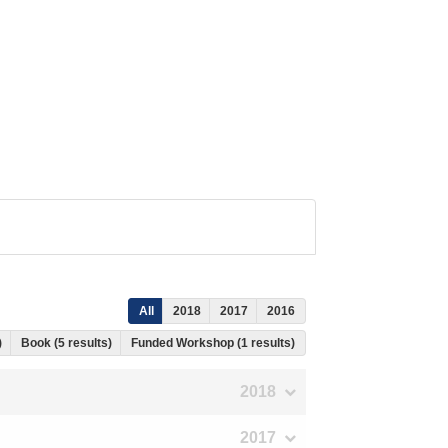
All
2018
2017
2016
)
Book (5 results)
Funded Workshop (1 results)
2018
2017