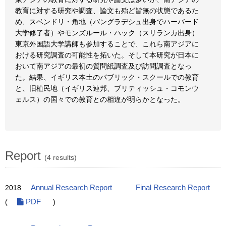
教育に対する研究や調査、論文も殆ど皆無の状態であるた
め、スベンドリ・角地（バングラデシュ出身でハーバード
大学修了者）やモンズルール・ハック（スリランカ出身）
東京外国語大学講師も参加することで、これら南アジアに
おける研究調査の可能性を拓いた。そして本研究が日本に
おいて南アジアの最初の質問紙調査及び訪問調査となっ
た。結果、イギリス本土のパブリック・スクールでの教育
と、旧植民地（イギリス連邦、ブリティッシュ・コモンウ
ェルス）の国々での教育との相違が明らかとなった。
Report
(4 results)
2018
Annual Research Report
Final Research Report
(
PDF
)