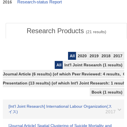
2016
Research-status Report
Research Products
(
21
results)
All
2020
2019
2018
2017
All
Int'l Joint Research (1 results)
Journal Article (6 results) (of which Peer Reviewed: 4 results, 
Presentation (13 results) (of which Int'l Joint Research: 1 results
Book (1 results)
[Int'l Joint Research] International Labour Organization(ス
イス)
2017
[Journal Article] Spatial Clustering of Suicide Mortality and