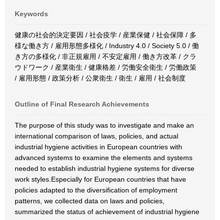
Keywords
健康の社会的決定要因 / 社会疫学 / 産業保健 / 社会保障 / 多
様な働き方 / 雇用形態多様化 / Industry 4.0 / Society 5.0 / 働
き方の多様化 / 非正規雇用 / 不安定雇用 / 働き方改革 / クラ
ウドワーク / 産業衛生 / 健康格差 / 労働安全衛生 / 労働政策
/ 雇用形態 / 政策分析 / 公衆衛生 / 衛生 / 雇用 / 社会制度
Outline of Final Research Achievements
The purpose of this study was to investigate and make an
international comparison of laws, policies, and actual
industrial hygiene activities in European countries with
advanced systems to examine the elements and systems
needed to establish industrial hygiene systems for diverse
work styles.Especially for European countries that have
policies adapted to the diversification of employment
patterns, we collected data on laws and policies,
summarized the status of achievement of industrial hygiene