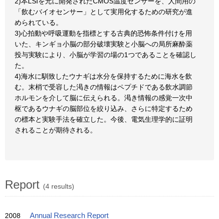
2)本LSIを元に開発されたCMOS温度センサーを、人間用の
「飲むバイオセンサー」として実用化するための研究が進
められている。
3)心拍動や呼吸運動を指標とする古典的恐怖条件付けを用
いた、キンギョ小脳の部分破壊実験と小脳への局所麻酔薬
投与実験により、小脳が学習の場の1つであることを確認し
た。
4)海水に馴致したウナギは水分を保持するために海水を飲
む。末梢で受容した渇きの情報はペプチドである飲水調節
ホルモンを介して脳に伝えられる。渇き情報の感覚一次中
枢であるウナギの脳部位を絞り込み、さらに特定するため
の標本と実験手法を確立した。今後、電気生理学的に証明
されることが期待される。
Report
(4 results)
2008
Annual Research Report