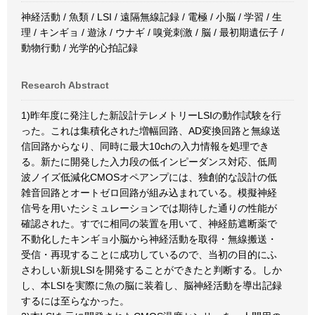
神経活動 / 魚類 / LSI / 遠隔無線記録 / 電極 / 小脳 / 学習 / 生
理 / キンギョ / 遊泳 / ウナギ / 嗅覚刺激 / 脳 / 最初期遺伝子 /
動物行動 / 光学的心拍記録
Research Abstract
1)昨年度に発注した新設計テレメトリーLSIの動作試験を行
った。これは集積化された増幅回路、AD変換回路と無線送
信回路からなり、同時に最大10chの入力情報を処理でき
る。新たに開発した入力段の低インピーダンス対応、低周
波ノイズ低減化CMOSオペアンプには、独創的な設計の低
雑音回路とオートゼロ回路が組み込まれている。模擬神経
信号を用いたシミュレーションでは期待した通りの性能が
確認された。すでに相同の装置を用いて、神経筋遮断薬で
不動化したキンギョ小脳から神経活動を取得・無線搬送・
受信・再現することに成功しているので、当初の目的にふ
さわしい新規LSIを開発することができたと判断する。しか
し、本LSIを実際に魚の脳に装着し、脳神経活動を導出記録
するには至らなかった。