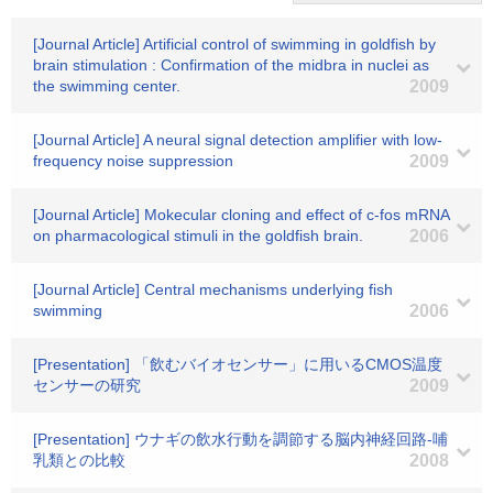
[Journal Article] Artificial control of swimming in goldfish by
brain stimulation : Confirmation of the midbra in nuclei as
the swimming center.
2009
[Journal Article] A neural signal detection amplifier with low-
frequency noise suppression
2009
[Journal Article] Mokecular cloning and effect of c-fos mRNA
on pharmacological stimuli in the goldfish brain.
2006
[Journal Article] Central mechanisms underlying fish
swimming
2006
[Presentation] 「飲むバイオセンサー」に用いるCMOS温度
センサーの研究
2009
[Presentation] ウナギの飲水行動を調節する脳内神経回路-哺
乳類との比較
2008