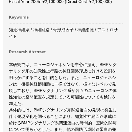
Fiscal Year 2005: ¥2,100,000 (Direct Cost: ¥2,100,000)
Keywords
知覚神経系 / 神経回路 / 骨形成因子 / 神経細胞 / アストロサ
イト
Research Abstract
本研究では、ニューロジェネシンを中心に据え、BMPシグ
ナリング系の知覚性上行路の神経回路形成に於ける役割を
明らかにすることを目的とした。また、ニューロジェネシ
ンは、後根神経節細胞に一様ではなく、様々なレベルで発
現しており、BMPシグナリング系が各々のニューロンの体
性知覚の空間配置を規定している可能性についても検討を
加えた。
具体的には、BMPシグナリング系関連蛋白の発現の発生に
伴う発現変化を調べることにより、知覚性神経回路形成に
於けるBMPシグナリング系関連蛋白の時間的・空間的関与
について明らかとした。また、他の回路形成関連蛋白の発