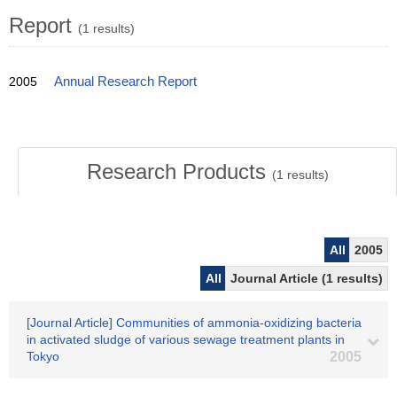
Report
(1 results)
2005
Annual Research Report
Research Products
(
1
results)
All
2005
All
Journal Article (1 results)
[Journal Article] Communities of ammonia-oxidizing bacteria
in activated sludge of various sewage treatment plants in
Tokyo
2005