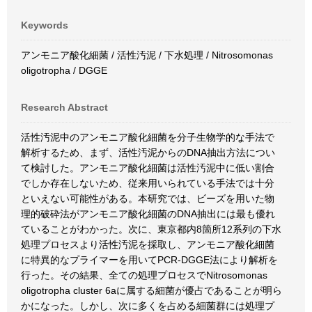
Keywords
アンモニア酸化細菌 / 活性汚泥 / 下水処理 / Nitrosomonas
oligotropha / DGGE
Research Abstract
活性汚泥中のアンモニア酸化細菌を分子生物学的な手法で
解析するため、まず、活性汚泥からのDNA抽出方法につい
て検討した。アンモニア酸化細菌は活性汚泥中に低い割合
でしか存在しないため、従来用いられている手法では十分
といえない可能性がある。本研究では、ビーズを用いた物
理的破砕法がアンモニア酸化細菌のDNA抽出には最も優れ
ていることがわかった。次に、東京都内8箇所12系列の下水
処理プロセスより活性汚泥を採取し、アンモニア酸化細菌
に特異的なプライマーを用いてPCR-DGGE法により解析を
行った。その結果、全ての処理プロセスでNitrosomonas
oligotropha cluster 6aに属する細菌が優占であることが明ら
かになった。しかし、次に多くを占める細菌群には処理プ