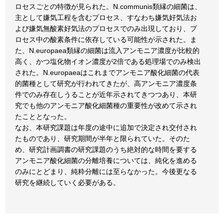
ロセスごとの特徴が見られた。N.communis類縁の細菌は、
主として嫌気工程を含むプロセス、すなわち嫌気好気法お
よび嫌気無酸素好気法のプロセスでのみ出現しており、プ
ロセス中の酸素条件に依存している可能性が示された。ま
た、N.europaea類縁の細菌は流入アンモニア濃度が比較的
高く、かつ塩化物イオン濃度が2倍である処理場でのみ検出
された。N.europaeaはこれまでアンモニア酸化細菌の代表
的菌種として研究が行われてきたが、高アンモニア濃度条
件でのみ存在しうることが近年示されてきつつあり、本研
究でも他のアンモニア酸化細菌種の重要性が改めて示され
たこととなった。
なお、本研究課題は年度の途中に追加で決定され交付され
たものであり、研究期間が半年と限られていた。そのた
め、研究計画調書の研究課題のうち絶対的な時間を要する
アンモニア酸化細菌の分離培養については、純化を進める
のみにとどまり、純粋分離には至らなかった。今後更なる
研究を継続していく必要がある。