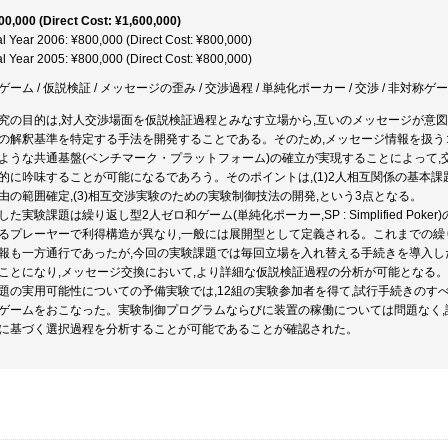
00,000 (Direct Cost: ¥1,600,000)
al Year 2006: ¥800,000 (Direct Cost: ¥800,000)
al Year 2005: ¥800,000 (Direct Cost: ¥800,000)
ゲーム / 仮説検証 / メッセージの歪み / 交渉過程 / 単純化ポーカー / 交渉 / 非対称
究の目的は,対人交渉場面を仮説検証過程とみなす立場から,互いのメッセージが意
の解釈基準を特定する手法を開発することである。そのため,メッセージ情報を扱う
ような共通基盤(ベンチマーク・プラットフォーム)の確立が実現することによって
的に吟味することが可能になるであろう。そのポイントは,(1)2人相互関係の基本課題
由の範囲確定,(3)相互交渉実験のための実験制御技法の開発,という3点となる。
した実験課題は繰り返し型2人ゼロ和ゲーム(単純化ポーカー,SP : Simplified P
るプレーヤーで利得構造が異なり,一般には展開型として定義される。これまでの繰
報も一方通行であったが,今回の実験課題では毎回立場を入れ替える手続きを導入
ことになり,メッセージ交換において,より詳細な仮説検証過程の分析が可能となる。
題の実用可能性についての予備実験では,12組の実験参加者を得て,試行手続きのす
ゲームをおこなった。実験制御プログラムならびに装置の稼働については問題なく,
に基づく選択過程を分析することが可能であることが確認された。