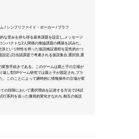
ゲーム / シンプリファイド・ポーカー / ブラフ
図的な歪みを持ち得る基本課題を設定し,メッセージ
コンパクトな2人関係の推論課題の構築を試みた。
,交渉という特性を持った仮説検証過程を定性的かつ
設定,(2)当該課題で考慮される仮説集合,選択肢,選
oker)の変形手続きである。このゲームは親と子の立場が
り返し型SPゲーム研究では親と子が固定され,ブラ
した。このことによって継時的に情報操作の立場が変
べての段階において選択理由を記述する方法で24試
試行系列を追った微視的変化すなわち,相互の仮説