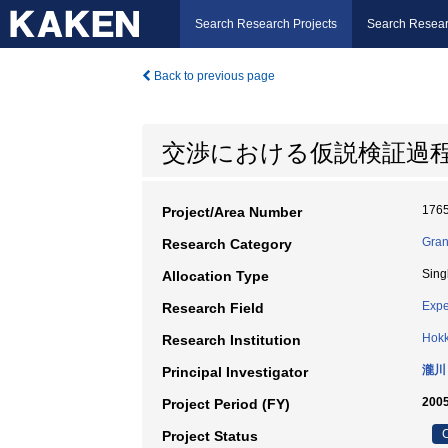
Search Research Projects
Search Resear
Back to previous page
交渉における仮説検証過
176
Project/Area Number
Gran
Research Category
Sing
Allocation Type
Expe
Research Field
Hokk
Research Institution
瀧川
Principal Investigator
2005
Project Period (FY)
C
Project Status