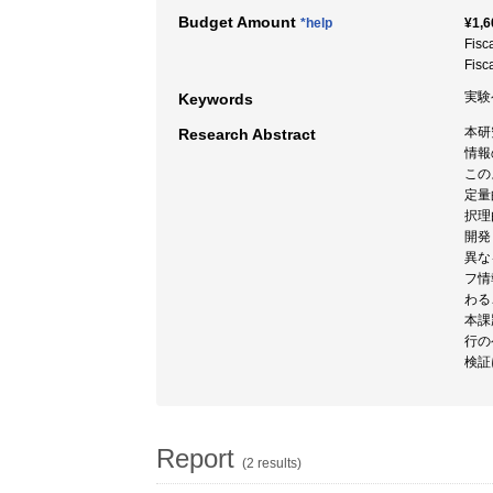
Budget Amount
*help
¥1,6
Fisc
Fisc
実験
Keywords
本研
Research Abstract
情報
この
定量
択理
開発
異な
フ情
わる
本課
行の
検証
Report
(2 results)