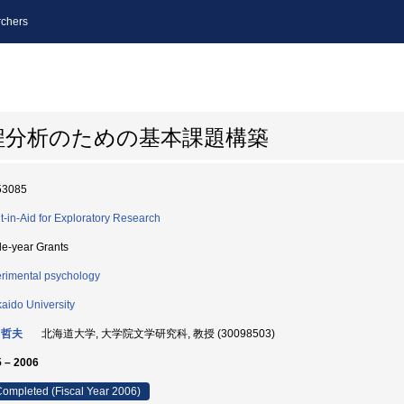
chers
程分析のための基本課題構築
53085
t-in-Aid for Exploratory Research
le-year Grants
rimental psychology
aido University
 哲夫
北海道大学, 大学院文学研究科, 教授 (30098503)
 – 2006
ompleted (Fiscal Year 2006)