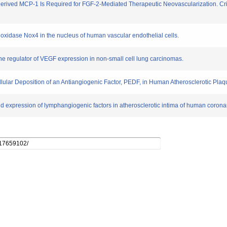
erived MCP-1 Is Required for FGF-2-Mediated Therapeutic Neovascularization. Criti
oxidase Nox4 in the nucleus of human vascular endothelial cells.
ine regulator of VEGF expression in non-small cell lung carcinomas.
llular Deposition of an Antiangiogenic Factor, PEDF, in Human Atherosclerotic Plaq
 expression of lymphangiogenic factors in atherosclerotic intima of human coronar