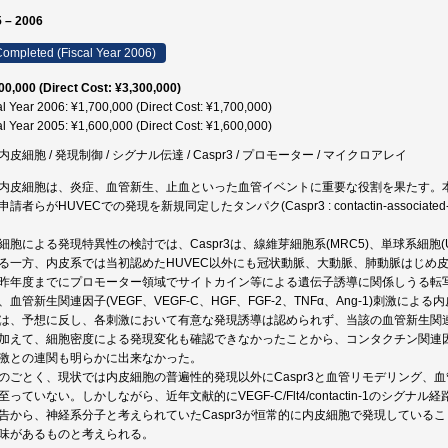
 – 2006
ompleted (Fiscal Year 2006)
00,000 (Direct Cost: ¥3,300,000)
al Year 2006: ¥1,700,000 (Direct Cost: ¥1,700,000)
al Year 2005: ¥1,600,000 (Direct Cost: ¥1,600,000)
皮細胞 / 発現制御 / シグナル伝達 / Caspr3 / プロモーター / マイクロアレイ
内皮細胞は、炎症、血管新生、止血といった血管イベントに重要な役割を果たす。
申請者らがHUVECでの発現を新規同定したタンパク(Caspr3 : contactin-associa
細胞による発現特異性の検討では、Caspr3は、線維芽細胞系(MRC5)、単球系細胞(U
る一方、内皮系では当初認めたHUVEC以外にも冠状動脈、大動脈、肺動脈はじめ
昨年度までにプロモーター領域でサイトカイン等による遺伝子誘導に関係しうる転写因子
、血管新生関連因子(VEGF、VEGF-C、HGF、FGF-2、TNFα、Ang-1)刺激に
は、予想に反し、各刺激において有意な発現誘導は認められず、当該の血管新生関連刺
加えて、細胞密度による発現変化も確認できなかったことから、コンタクチン関連
激との連関も明らかに出来なかった。
のごとく、現状では内皮細胞の普遍性的発現以外にCaspr3と血管リモデリング、
至っていない。しかしながら、近年文献的にVEGF-C/Flt4/contactin-1のシ
告から、神経系分子と考えられていたCaspr3が恒常的に内皮細胞で発現している
味があるものと考えられる。