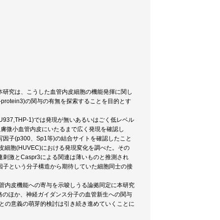
本研究は、こうした血管内皮細胞の機能発揮に関し
ted-protein3)の関与の有無を探索することを目的とす
937,THP-1)では発現が無いあるいはごく低レベル
皮膚微小血管内皮にいたるまで広く発現を確認し
(p300、Sp1等)の結合サイトを確認したこと
よる内皮細胞(HUVEC)における発現変化を調べた。その
激とCaspr3による関連は薄いものと推測され
因子という分子構造から期待していた細胞同士の接
血管内皮機能への寄与を示唆しうる論拠同定に本研究
グナル経路のほか、神経ガイダンス分子の血管新生への関与
ことの意義の萌芽的検討は引き続き進めていくことに