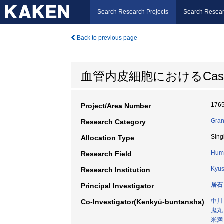
Search Research Projects
Search Resear
Back to previous page
血管内皮細胞におけるCa
176
Project/Area Number
Gran
Research Category
Sing
Allocation Type
Huma
Research Field
Kyus
Research Institution
居石
Principal Investigator
中川
Co-Investigator(Kenkyū-buntansha)
鬼丸
米満