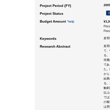
2005
Project Period (FY)
C
Project Status
Budget Amount
*help
¥3,3
Fisc
Fisc
血管内
Keywords
血管
Research Abstract
て、
る。
培養
であ
た。
から
結果
る。
触刺
以上
では
の報
は意