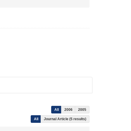
All
2006
2005
All
Journal Article (5 results)