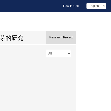
How to Use
萌芽的研究
Research Project