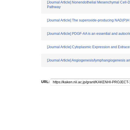
[Journal Article] Nonendothelial Mesenchymal Cell-D
Pathway
[Journal Article] The superoxide-producing NAD(P)H 
[Journal Article] PDGF-AA is an essential and autocr
[Journal Article] Cytoplasmic Expression and Extrace
[Journal Article] Angiogenesis/lymphangiogenesis and
URL: