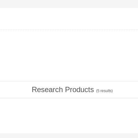
Research Products
(
5
results)