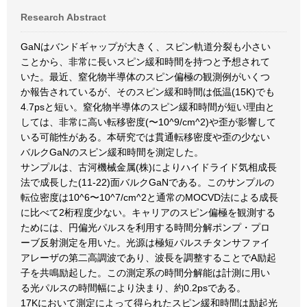
Research Abstract
GaNはバンドギャップが大きく、スピン軌道分裂も小さい
ことから、非常に長いスピン緩和時間を持つと予想されて
いた。最近、窒化物半導体のスピン偏極の観測例がいくつ
か報告されているが、そのスピン緩和時間は低温(15K)でも
4.7psと短い。窒化物半導体のスピン緩和時間が短い理由と
しては、非常に高い転移密度(〜10^9/cm^2)や歪が影響して
いる可能性がある。本研究では貫通転移密度や歪の少ない
バルクGaNのスピン緩和時間を測定した。
サンプルは、古河機械金属(株)によりハイドライド気相成長
法で成長した(11-22)面バルクGaNである。このサンプルの
転位密度は10^6〜10^7/cm^2と通常のMOCVD法による成長
に比べて2桁程度少ない。キャリアのスピン偏極を観測する
ためには、円偏光パルスを利用する時間分解ポンプ・プロ
ーブ反射測定を用いた。光源は極短パルスチタンサファイ
アレーザの第二高調波であり、波長を調整することでA励起
子を共鳴励起した。この測定系の時間分解能は計測に用い
る光パルスの時間幅により決まり、約0.2psである。
17Kにおいて測定によって得られたスピン緩和時間は励起光