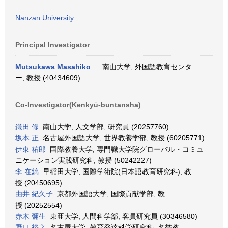
Nanzan University
Principal Investigator
Mutsukawa Masahiko
南山大学, 外国語教育センタ
ー, 教授 (40434609)
Co-Investigator(Kenkyū-buntansha)
鎌田 修
南山大学, 人文学部, 研究員 (20257760)
坂本 正
名古屋外国語大学, 世界教養学部, 教授 (60205771)
伊東 祐郎
国際教養大学, 専門職大学院グローバル・コミュ
ニケーション実践研究科, 教授 (50242227)
李 在鎬
早稲田大学, 国際学術院(日本語教育研究科), 教
授 (20450695)
由井 紀久子
京都外国語大学, 国際貢献学部, 教
授 (20252554)
赤木 彌生
東亜大学, 人間科学部, 客員研究員 (30346580)
野口 裕之
名古屋大学, 教育発達科学研究科, 名誉教