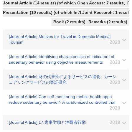
Journal Article (14 results) (of which Open Access: 7 results, P
Presentation (10 results) (of which Int'l Joint Research: 1 result
Book (2 results)
Remarks (2 results)
[Journal Article] Motives for Travel in Domestic Medical
Tourism
2020
[Journal Article] Identifying characteristics of indicators of
sedentary behavior using objective measurements
2020
[Journal Article] 財の代替性によるサービスの進化 : カーシ
ェアリングサービスの実証研究
2020
[Journal Article] Can self-monitoring mobile health apps
reduce sedentary behavior? A randomized controlled trial
2020
[Journal Article] 17.家事労働と消費者行動
2019