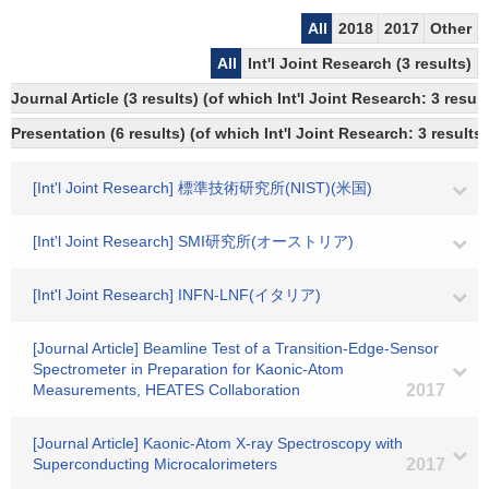
All
2018
2017
Other
All
Int'l Joint Research (3 results)
Journal Article (3 results) (of which Int'l Joint Research: 3 re
Presentation (6 results) (of which Int'l Joint Research: 3 results,
[Int'l Joint Research] 標準技術研究所(NIST)(米国)
[Int'l Joint Research] SMI研究所(オーストリア)
[Int'l Joint Research] INFN-LNF(イタリア)
[Journal Article] Beamline Test of a Transition-Edge-Sensor
Spectrometer in Preparation for Kaonic-Atom
Measurements, HEATES Collaboration
2017
[Journal Article] Kaonic-Atom X-ray Spectroscopy with
Superconducting Microcalorimeters
2017