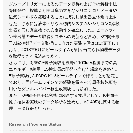
グループトリガーによるのデータ取得およびその解析手法
を開発や、標準より開口率の大きなシリコンコリメータや
磁気シールドを搭載することに成功し検出器立体角向上さ
せた。さらには液体ヘリウム標的システムやシリコンX線検
出器と同じ真空槽での安定動作を確立しした。ビームライ
ン検出器のデータ取得システムの更新など含め、K中間子原
子X線の物理データ取得にに向けた実験準備はほぼ完了して
おり、2018年6月にビームタイムが割り当てられ物理データ
を取得できる見込みである。
さらには、将来のΞ原子実験を視野に100keV程度までの高
エネルギーX線用TES検出器の開発へ向けた議論を進めた。
Ξ原子実験はJ-PARC K1.8ビームラインで行うことが想定し
ており、同ビームラインでの経験を得るべく原子核乾板を
用いたダブルハイパー核生成実験にも参加した。
また、K中間子原子に密接に関連する物理として、K中間子
原子核探索実験のデータ解析を進めた。Λ(1405)に関する物
理データ取得も行った。
Research Progress Status