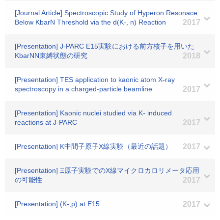
[Journal Article] Spectroscopic Study of Hyperon Resonace
Below KbarN Threshold via the d(K-, n) Reaction
2017
[Presentation] J-PARC E15実験における前方核子を用いた
KbarNN束縛状態の研究
2018
[Presentation] TES application to kaonic atom X-ray
spectroscopy in a charged-particle beamline
2017
[Presentation] Kaonic nuclei studied via K- induced
reactions at J-PARC
2017
[Presentation] K中間子原子X線実験（最近の話題）
2017
[Presentation] Ξ原子実験でのX線マイクロカロリメータ応用
の可能性
2017
[Presentation] (K-,p) at E15
2017