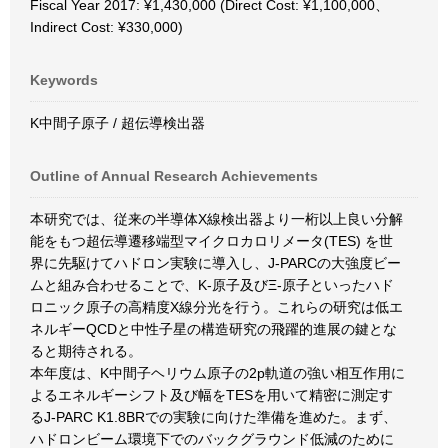
Fiscal Year 2017: ¥1,430,000 (Direct Cost: ¥1,100,000、
Indirect Cost: ¥330,000)
Keywords
K中間子原子 / 超伝導検出器
Outline of Annual Research Achievements
本研究では、従来の半導体X線検出器より一桁以上良い分解
能をもつ超伝導遷移端型マイクロカロリメータ(TES) を世
界に先駆けてハドロン実験に導入し、J-PARCの大強度ビー
ムと組み合わせることで、K-原子及びΞ-原子といったハド
ロニック原子の高精度X線分光を行う。これらの研究は低エ
ネルギーQCDと中性子星の構造研究の飛躍的進展の鍵とな
ると期待される。
本年度は、K中間子ヘリウム原子の2p軌道の強い相互作用に
よるエネルギーシフト及び幅をTESを用いて精密に測定す
るJ-PARC K1.8BRでの実験に向けた準備を進めた。まず、
ハドロンビーム環境下でのバックグラウンド低減のために