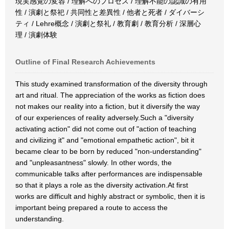
現実感覚の変容 / 理解へのプロセス / 理解不能の認識の有用
性 / 演劇と祭祀 / 共同性と差異性 / 他者と死者 / ダイバーシ
ティ / Lehre概念 / 演劇と祭礼 / 教育劇 / 教育分析 / 深層心
理 / 演劇体験
Outline of Final Research Achievements
This study examined transformation of the diversity through
art and ritual. The appreciation of the works as fiction does
not makes our reality into a fiction, but it diversify the way
of our experiences of reality adversely.Such a "diversity
activating action" did not come out of "action of teaching
and civilizing it" and "emotional empathetic action", bit it
became clear to be born by reduced "non-understanding"
and "unpleasantness" slowly. In other words, the
communicable talks after performances are indispensable
so that it plays a role as the diversity activation.At first
works are difficult and highly abstract or symbolic, then it is
important being prepared a route to access the
understanding.