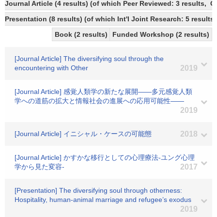
Journal Article (4 results) (of which Peer Reviewed: 3 results, 
Presentation (8 results) (of which Int'l Joint Research: 5 results)
Book (2 results)
Funded Workshop (2 results)
[Journal Article] The diversifying soul through the
encountering with Other
2019
[Journal Article] 感覚人類学の新たな展開――多元感覚人類
学への道筋の拡大と情報社会の進展への応用可能性――
2019
[Journal Article] イニシャル・ケースの可能態
2018
[Journal Article] かすかな移行としての心理療法-ユング心理
学から見た変容-
2017
[Presentation] The diversifying soul through otherness:
Hospitality, human-animal marriage and refugee’s exodus
2019