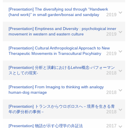
[Presentation] The diversifying soul through “Handwerk
(hand work)” in small garden/bonsai and sandplay
2019
[Presentation] Emptiness and Diversity : psychological inner
movement in western and eastern culture
2019
[Presentation] Cultural Anthropological Approach to New
Therapeutic Movements in Transcultural Pscyhiatry
2019
[Presentation] 分析と演劇におけるLehre概念-パフォーマン
スとしての現実-
2018
[Presentation] From Imaging to thinking with analogy
human-dog marriage
2018
[Presentation] トランスからウロボロスへ－境界を生きる青
年の夢分析の事例－
2018
[Presentation] 物語が示す心理学の弁証法
2017