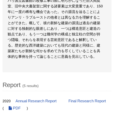
パリ国立図書館の改修工事の際に明らかになった旧大閲覧
室、旧中央大書架室に関する諸要素は大変貴重であり、150
年に一度の稀有な機会であった。その源流を辿ることによ
りアンリ・ラブルーストの他者とは異なる力を理解するこ
とができた。概して、彼の新鮮な建築の源流は過去の建築
に対する独創的な眼差しにあり、一つは構造意匠と建造の
観点であり、もう一つは幾何学の構成と独立柱の空間が持
つ隠喩、それらを表現する芸術意匠であると解釈してい
る。歴史的な西洋建築においても現代の建築と同様に、建
築家たちが新鮮な何かを求めて力を尽くしていることを具
体的な事例を持って論じることに意義を見出している。
Report
(5 results)
2020
Annual Research Report
Final Research Report
(
PDF
)