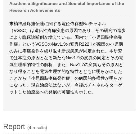
Academic Significance and Societal Importance of the
Research Achievements
末梢神経疼痛伝達に関する電位依存型Naチャネル
（VGSC）は遺伝性疼痛疾患の原因であり、その研究の進歩
により臨床診断例が増えている。国内で「小児四肢疼痛発
作症」というVGSCのNav1.9の変異R222Hが原因の小児期
のみに疼痛発作を繰り返す新規疾患が同定された。本研究
では本症の原因となる新たなNav1.9の変異の同定とその電
気生理学的特性の解析、また、Nav1.7の変異もその原因と
なり得ることを電気生理学的な特性とともに明らかにした
ことから「小児四肢疼痛発作症」の病因的多様性が明らか
になった。現在治療法はないが、今後のチャネルをターゲ
ットした治療薬への発展の可能性も示した。
Report
(4 results)