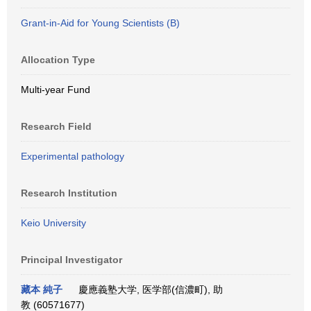
Grant-in-Aid for Young Scientists (B)
Allocation Type
Multi-year Fund
Research Field
Experimental pathology
Research Institution
Keio University
Principal Investigator
藏本 純子
慶應義塾大学, 医学部(信濃町), 助
教 (60571677)