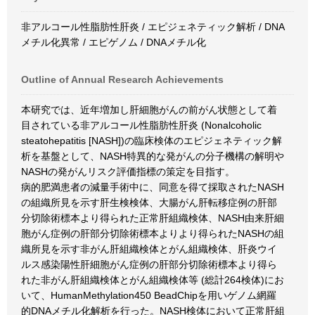
非アルコール性脂肪性肝炎 / エピジェネティック解析 / DNA
メチル化異常 / エピゲノム / DNAメチル化
Outline of Annual Research Achievements
本研究では、近年増加し肝細胞がんの前がん状態として着
目されている非アルコール性脂肪性肝炎 (Nonalcoholic
steatohepatitis [NASH])の臨床検体のエピジェネティック解
析を基盤として、NASH特異的な発がんの分子機構の解明や
NASHの発がんリスク評価指標の策定を目指す。
病的肥満患者の減量手術中に、同意を得て採取されたNASH
の組織所見を示す肝生検検体、大腸がん肝転移症例の肝部
分切除術標本より得られた正常肝組織検体、NASH由来肝細
胞がん症例の肝部分切除術標本よりより得られたNASHの組
織所見を示す非がん肝組織検体とがん組織検体、肝炎ウイ
ルス感染陽性肝細胞がん症例の肝部分切除術標本より得ら
れた非がん肝組織検体とがん組織検体等 (総計264検体)にお
いて、HumanMethylation450 BeadChipを用いゲノム網羅
的DNAメチル化解析を行った。NASH検体において正常肝組