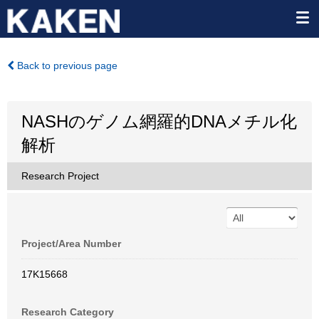
Back to previous page
NASHのゲノム網羅的DNAメチル化
解析
Research Project
Project/Area Number
17K15668
Research Category