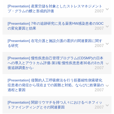
[Presentation] 産業労儲を対象としたストレスマネジメント
プ・グラムの醗と形成的評価
2007
[Presentation] 7年の追跡研究に見る薬害HW感染患者のSOC
の変化要因と効果
2007
[Presentation] 在宅介護と施設介護の選択の関連要因に関す
る研究
2007
[Presentation] 慢性疾患自己管理プログラム(CDSMP)の日本
への導入とアウトカム評価-第1報:慢性疾患患者30名の3カ月
後追跡調査から-
2007
[Presentation] 侵襲的人工呼吸療法を行う筋萎縮性側索硬化
症患者の発症から現在までの困難と対処。ならびに姓肇築の
過程と要因
2007
[Presentation] 関節リウマチを持つ人々におけるベネフィッ
トファインディングとその関連要因
2007