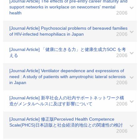
[Journal Article] The effects of pre-entry career maturity and
support networks in workplace on newcomers' mental
health
2006
[Journal Article] Psychosocial problems of bereaved families
of HIV-infected hemophiliacs in Japan
2006
[Journal Article] 「健康に生きる力」と健康生成力SOC を考
える
2006
[Journal Article] Ventilator dependence and expressions of
need : A study of patients with amyotrophic lateral sclerosis
in Japan
2006
[Journal Article] 新卒社会人の社内サポートネットワーク構
造がメンタルヘルスに及ぼす影響について
2006
[Journal Article] 修正版Perceived Health Competence
Scale(PHCS)日本語版と社会経済的地位との関連性の検討
2006