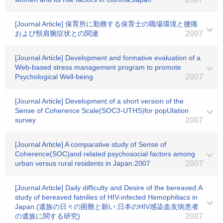
[Journal Article] 保育所に勤務する保育士の職場環境と腰痛
および頸肩腕症状との関連
2007
[Journal Article] Development and formative evaluation of a
Web-based stress management program to promote
Psychological Well-being
2007
[Journal Article] Development of a short version of the
Sense of Coherence Scale(SOC3-UTHS)for popUlation
survey
2007
[Journal Article] A comparative study of Sense of
Coherence(SOC)and related psychosocial factors among
urban versus rural residents in Japan.2007
2007
[Journal Article] Daily difficulty and Desire of the bereaved:A
study of bereaved fatnilies of HIV-infected Hemophiliacs in
Japan.(遺族の日々の困難と願い:日本のHIV感染血友病患者
の遺族に関する研究)
2007