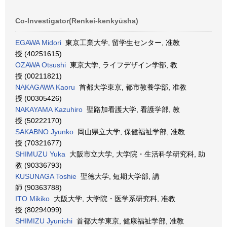
Co-Investigator(Renkei-kenkyūsha)
EGAWA Midori
東京工業大学, 留学生センター, 准教
授 (40251615)
OZAWA Otsushi
東京大学, ライフデザイン学部, 教
授 (00211821)
NAKAGAWA Kaoru
首都大学東京, 都市教養学部, 准教
授 (00305426)
NAKAYAMA Kazuhiro
聖路加看護大学, 看護学部, 教
授 (50222170)
SAKABNO Jyunko
岡山県立大学, 保健福祉学部, 准教
授 (70321677)
SHIMUZU Yuka
大阪市立大学, 大学院・生活科学研究科, 助
教 (90336793)
KUSUNAGA Toshie
聖徳大学, 短期大学部, 講
師 (90363788)
ITO Mikiko
大阪大学, 大学院・医学系研究科, 准教
授 (80294099)
SHIMIZU Jyunichi
首都大学東京, 健康福祉学部, 准教