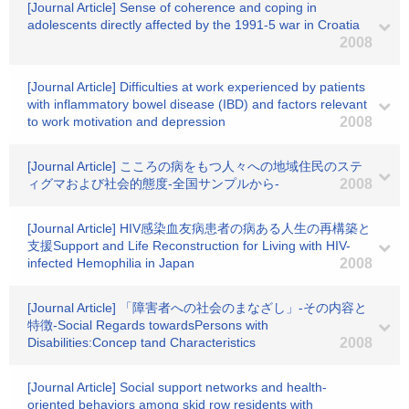
[Journal Article] Sense of coherence and coping in
adolescents directly affected by the 1991-5 war in Croatia
2008
[Journal Article] Difficulties at work experienced by patients
with inflammatory bowel disease (IBD) and factors relevant
to work motivation and depression
2008
[Journal Article] こころの病をもつ人々への地域住民のステ
ィグマおよび社会的態度-全国サンプルから-
2008
[Journal Article] HIV感染血友病患者の病ある人生の再構築と
支援Support and Life Reconstruction for Living with HIV-
infected Hemophilia in Japan
2008
[Journal Article] 「障害者への社会のまなざし」-その内容と
特徴-Social Regards towardsPersons with
Disabilities:Concep tand Characteristics
2008
[Journal Article] Social support networks and health-
oriented behaviors among skid row residents with