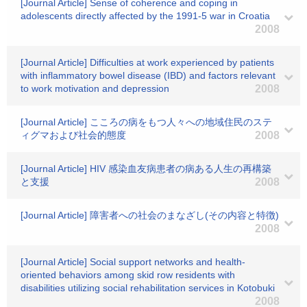
[Journal Article] Sense of coherence and coping in
adolescents directly affected by the 1991-5 war in Croatia
2008
[Journal Article] Difficulties at work experienced by patients
with inflammatory bowel disease (IBD) and factors relevant
to work motivation and depression
2008
[Journal Article] こころの病をもつ人々への地域住民のステ
ィグマおよび社会的態度
2008
[Journal Article] HIV 感染血友病患者の病ある人生の再構築
と支援
2008
[Journal Article] 障害者への社会のまなざし(その内容と特徴)
2008
[Journal Article] Social support networks and health-
oriented behaviors among skid row residents with
disabilities utilizing social rehabilitation services in Kotobuki
2008