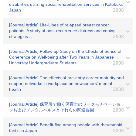
disabilities utilizing social rehabilitation services in Kotobuki,
Japan
2008
[Journal Article] Life-Lines of relapsed breast cancer
patients: A study of post-recnrrence distress and coping
strategies
2008
[Journal Article] Follow-up Study on the Effects of Sense of
Coherence on Well-being after Two Years in Japanese
University Undergraduate Students
2008
[Journal Article] The effects of pre-entry career maturity and
support networks in workplace on newcomers' mental
health
2008
[Journal Article] 保育所で働く保育士のワークモチベーショ
ンおよびメンタルヘルスとそれらの関連要因
2008
[Journal Article] Benefit-fing among people with rheumatoid
thritis in Japan
2008