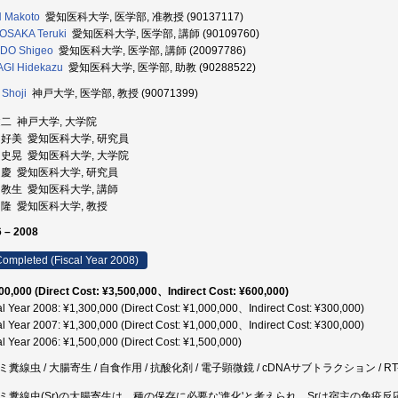
 Makoto
愛知医科大学, 医学部, 准教授 (90137117)
OSAKA Teruki
愛知医科大学, 医学部, 講師 (90109760)
DO Shigeo
愛知医科大学, 医学部, 講師 (20097786)
GI Hidekazu
愛知医科大学, 医学部, 助教 (90288522)
Shoji
神戸大学, 医学部, 教授 (90071399)
健二 神戸大学, 大学院
 好美 愛知医科大学, 研究員
 史晃 愛知医科大学, 大学院
 慶 愛知医科大学, 研究員
 教生 愛知医科大学, 講師
 隆 愛知医科大学, 教授
 – 2008
ompleted (Fiscal Year 2008)
00,000 (Direct Cost: ¥3,500,000、Indirect Cost: ¥600,000)
al Year 2008: ¥1,300,000 (Direct Cost: ¥1,000,000、Indirect Cost: ¥300,000)
al Year 2007: ¥1,300,000 (Direct Cost: ¥1,000,000、Indirect Cost: ¥300,000)
al Year 2006: ¥1,500,000 (Direct Cost: ¥1,500,000)
糞線虫 / 大腸寄生 / 自食作用 / 抗酸化剤 / 電子顕微鏡 / cDNAサブトラクション / RT-PC
ミ糞線虫(Sr)の大腸寄生は、種の保存に必要な'進化'と考えられ、Srは宿主の免