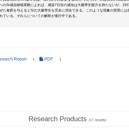
へのSr成虫移植実験によれば、感染7日目の成虫は大腸寄生能力を持たないが、1
ぜた食餌を与えるとSrの大腸寄生を完全に消去できる。このような現象の背景には
れている。それらについての解析が進行中である。
esearch Report
PDF
(
)
Research Products
(
17
results)