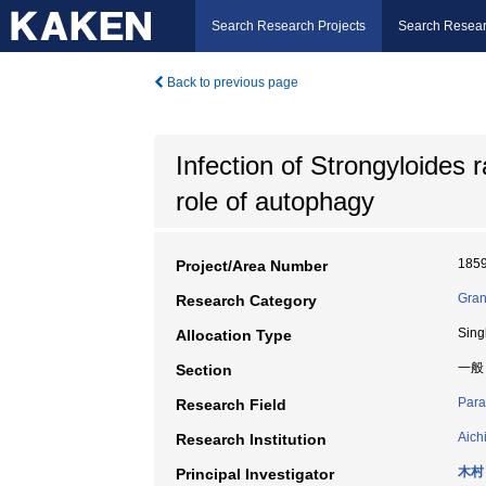
Search Research Projects
Search Resear
Back to previous page
Infection of Strongyloides ra
role of autophagy
185
Project/Area Number
Gran
Research Category
Sing
Allocation Type
一般
Section
Para
Research Field
Aich
Research Institution
木村
Principal Investigator