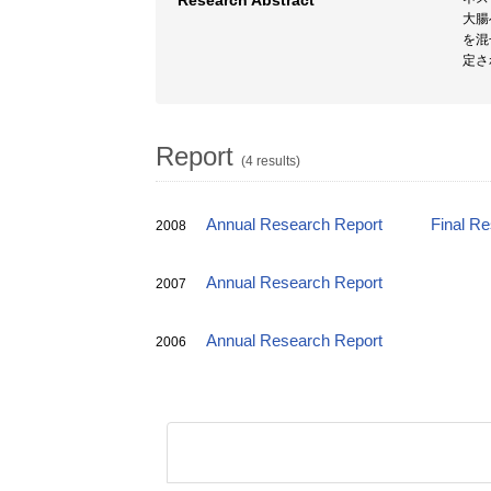
Research Abstract
大腸
を混
定さ
Report
(4 results)
Annual Research Report
Final R
2008
Annual Research Report
2007
Annual Research Report
2006