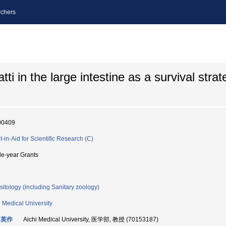
chers
tti in the large intestine as a survival stra
90409
t-in-Aid for Scientific Research (C)
le-year Grants
sitology (including Sanitary zoology)
i Medical University
 英作
Aichi Medical University, 医学部, 教授 (70153187)