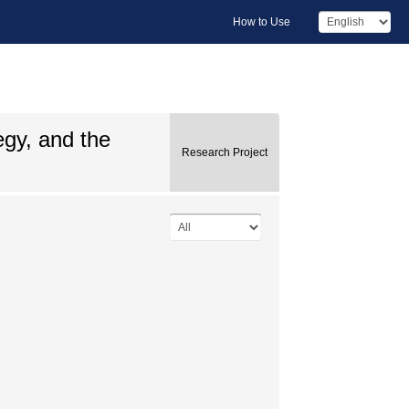
How to Use
tegy, and the
Research Project