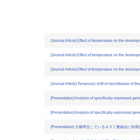
[Journal Article] Effect of temperature on the developm
[Journal Article] Effect of temperature on the developm
[Journal Article] Effect of temperature on the developm
[Journal Article] Temporary shift of microfilariae of
[Presentation] Analysis of specifically expressed genes
[Presentation] Analysis of specifically expressed genes
[Presentation] 大腸寄生しているネズミ糞線