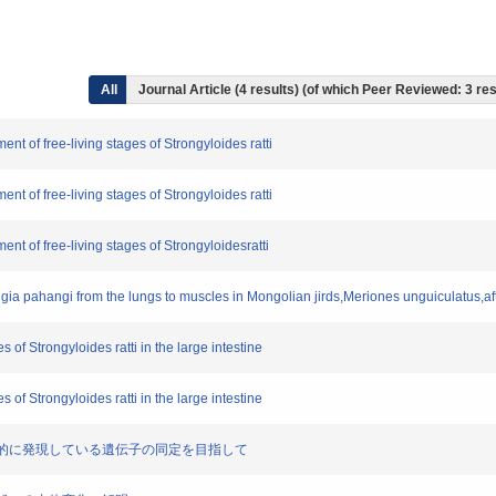
All
Journal Article (4 results) (of which Peer Reviewed: 3 re
ent of free-living stages of Strongyloides ratti
ent of free-living stages of Strongyloides ratti
ent of free-living stages of Strongyloidesratti
 Brugia pahangi from the lungs to muscles in Mongolian jirds,Meriones unguiculatus,af
 of Strongyloides ratti in the large intestine
 of Strongyloides ratti in the large intestine
虫に特異的に発現している遺伝子の同定を目指して