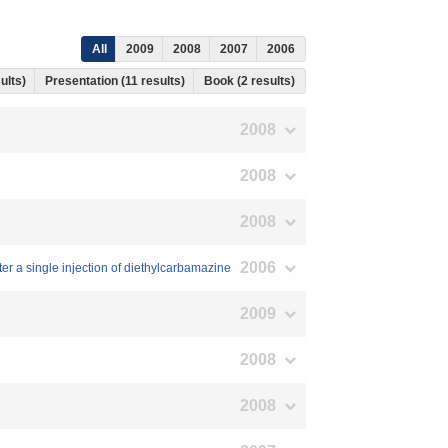
All
2009
2008
2007
2006
sults)
Presentation (11 results)
Book (2 results)
2008
2008
2008
2006
ter a single injection of diethylcarbamazine
2009
2008
2008