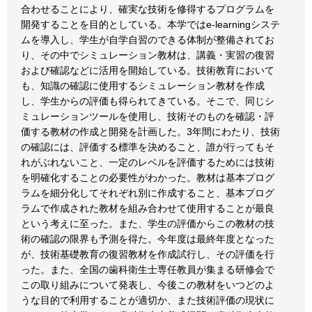
合わせることにより、確実な技術を修得するプログラムを
開発することを目的としている。本学ではe-learningシステ
ムを導入し、学生が自学自習のできる体制が整備されてお
り、その中でシミュレーション教材は、講義・実習の復習
および確認などに活用を開始している。技術教育において
も、知識の確認に使用するシミュレーション教材を作成
し、学生からの評価も得られてきている。そこで、同じシ
ミュレーションツールを使用し、技術そのものを確認・評
価する教材の作成と開発を計画した。3年間にわたり、技術
の確認には、評価する標準を決めること、誰が行ってもそ
れがぶれないこと、一定のレベルを評価するためには技術
を明確化することの必要性がわかった。教材は基本プログ
ラムを細分化してそれぞれ別に作成すること、基本プログ
ラムで作成された教材を組み合わせて使用することが最良
という考えに至った。また、学生の評価からこの教材の技
術の確認の限界も予測を得た。今年度は最終年度となった
が、技術基礎教育の復習教材を作成試行し、その評価を行
った。また、全国の歯科衛生士専任教員が集まる研修会で
この取り組みについて発表し、今後この教材をいつどのよ
うな目的で利用することが適切か、また技術評価の現状に