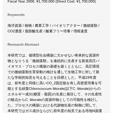
Fiscal Year 2006: ¥1,700,000 (Direct Cost: ¥1,700,000)
Keywords
海洋資源 / 植物 / 農業工学 / バイオリアクター / 微細藻類 /
CO2濃度 / 脂肪酸生産 / 酸素フリー培養 / 増殖速度
Research Abstract
本研究では、循環型社会構築に欠かせない将来的な資源作
物となりうる「微細藻類」を連続的に生産する新規高圧バ
イオマス・プロセス構築の基礎を築くとともに、高圧環境
での微細藻類生育挙動の検討を通して生物工学に対して新
たな学術的知見を与えることを目標とした。平成19年度
は、前年度と同様に高いCO_2固定能を有し高密度培養を可
能とする緑藻Chlorococcum littorale(以下C. littorale)からの
エネルギー成分(糖質・脂質)の生産に着目して、その生産性
の観点からC. littoraleの資源作物としての可能性を検討し
た。プロセスの構築における代謝物生産の制御に関して、
本研究ではガス成分ならびに前年度の知見である培地N源濃