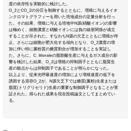
度の依存性を実験的に検討した。
O_2とCO_2の分圧を制御するとともに、増殖に与えるイオ
ンクロマトグラフィーを用いた培地成分の定量分析を行っ
た。その結果、増殖に与える培地中N源(硝酸イオン)の影響
は極めく、細胞濃度と硝酸イオンには負の線形関係が成立
することが示された。すなわちN源の欠乏とともに増殖が停
止、さらには細胞が肥大化する傾向となり、O_2濃度の増
加に伴い特に澱粉質の糖質割合が増加することを実証し
た。さらに、C. littoraleの脂肪酸生産に与えるガス成分の影
響を検討した結果、O_2は増殖の抑制因子とともに脂質生
産の観点からは抑制因子であることが明らかになった。
以上より、従来光呼吸速度の増加により増殖速度の低下を
誘因する溶存O_2が、N源欠乏下では糖質(澱粉)生産または
脂質(トリグリセリド)生産の重要な制御因子となることが実
証された。得られた成果を現在投稿論文としてまとめてい
る。