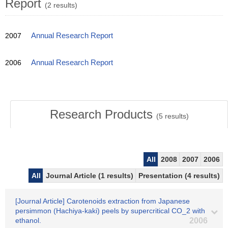
Report
(2 results)
2007
Annual Research Report
2006
Annual Research Report
Research Products
(
5
results)
All
2008
2007
2006
All
Journal Article (1 results)
Presentation (4 results)
[Journal Article] Carotenoids extraction from Japanese
persimmon (Hachiya-kaki) peels by supercritical CO_2 with
ethanol.
2006