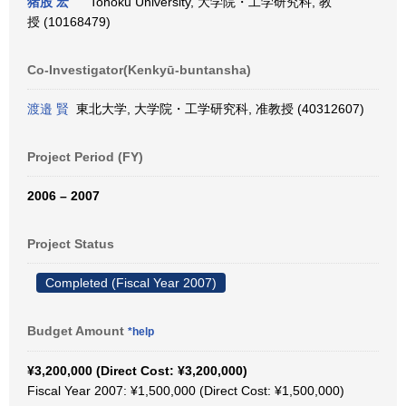
猪股 宏
Tohoku University, 大学院・工学研究科, 教
授 (10168479)
Co-Investigator(Kenkyū-buntansha)
渡邉 賢
東北大学, 大学院・工学研究科, 准教授 (40312607)
Project Period (FY)
2006 – 2007
Project Status
Completed (Fiscal Year 2007)
Budget Amount
*help
¥3,200,000 (Direct Cost: ¥3,200,000)
Fiscal Year 2007: ¥1,500,000 (Direct Cost: ¥1,500,000)