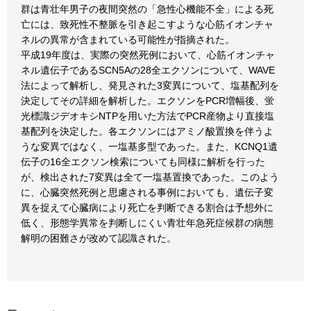
群は青壮年男子の夜間突然の「急性心機能不全」による死
亡には、致死性不整脈を引き起こすような心筋イオンチャ
ネルの異常が含まれている可能性が指摘された。
平成19年度は、実際の突然死例において、心筋イオンチャ
ネル遺伝子であるSCN5Aの28全エクソンについて、WAVE
法によって解析し、発見された3変異について、塩基配列を
決定してその詳細を解析した。エクソンをPCR増幅後、蛍
光標識ジデオキシNTPを用いた方法でPCR産物より直接塩
基配列を決定した。各エクソンにはアミノ酸置換を伴うよ
うな変異ではなく、一塩基多型であった。また、KCNQ1遺
伝子の16全エクソン検索についても同様に解析を行った
が、検出された7変異は全て一塩基置換であった。このよう
に、心臓突然死例と思慮される事例においても、遺伝子変
異を捉えて心臓病により死亡を判断できる割合は予想外に
低く、形態学異常を判断しにくい青壮年急死症候群の病態
解明の困難さが改めて認識された。