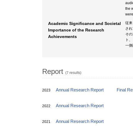
audi
the 
were 
従来
Academic Significance and Societal
され
Importance of the Research
その
Achievements
ト、
一側
Report
(7 results)
Annual Research Report
Final R
2023
Annual Research Report
2022
Annual Research Report
2021