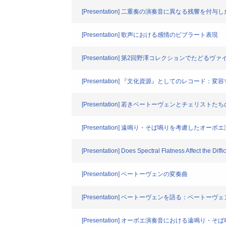
[Presentation] 二重奏の演奏音に異なる残響を
[Presentation] 歌声における感情のビブラート表現
[Presentation] 第2回野澤コレクションでた
[Presentation] 『文化資源』としてのレコー
[Presentation] 若きベートーヴェンとチェリ
[Presentation] 遠鳴り・そば鳴りを考慮した
[Presentation] Does Spectral Flatness Affect the Diffi
[Presentation] ベートーヴェンの変奏曲
[Presentation] ベートーヴェンを語る：ベート
[Presentation] オーボエ演奏音における遠鳴り・