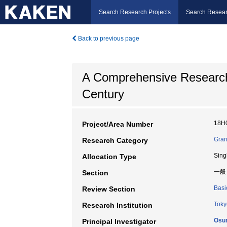
Search Research Projects
Search Resear
Back to previous page
A Comprehensive Research on
Century
18H
Project/Area Number
Gran
Research Category
Sing
Allocation Type
一般
Section
Basi
Review Section
Toky
Research Institution
Osu
Principal Investigator