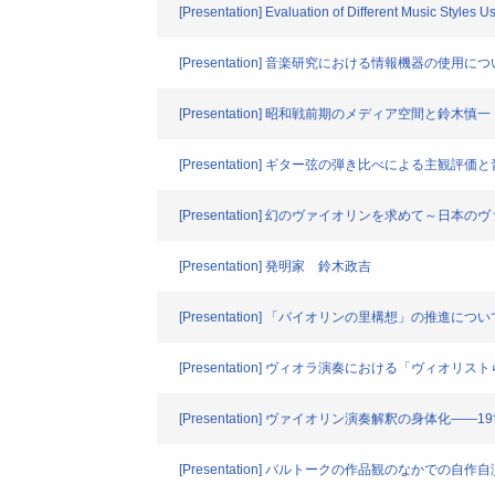
[Presentation] Evaluation of Different Music Styles Us
[Presentation] 音楽研究における情報機器の使用
[Presentation] 昭和戦前期のメディア空間と鈴木慎一
[Presentation] ギター弦の弾き比べによる主観評
[Presentation] 幻のヴァイオリンを求めて～日
[Presentation] 発明家 鈴木政吉
[Presentation] 「バイオリンの里構想」の推進
[Presentation] ヴィオラ演奏における「ヴィオリ
[Presentation] ヴァイオリン演奏解釈の身体
[Presentation] バルトークの作品観のなか