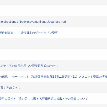
ion to directions of body movement and Japanese nori
イオリン製造創業者）──近代日本のヴァイオリン受容
」──近代メディアの出現と新しい演奏家形成のかたち──
四重奏団の伝統──モーツァルト《弦楽四重奏曲 第15番ニ短調 K 421》メヌエット楽章の
才能教育」をめぐって──
リストが演奏時に目指す「良い音」に関する評価構造の抽出とその差異について