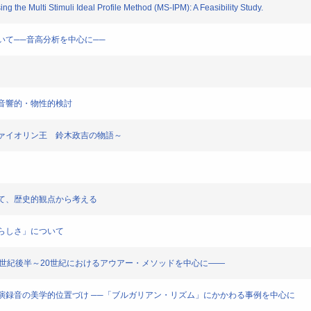
ing the Multi Stimuli Ideal Profile Method (MS-IPM): A Feasibility Study.
について──音高分析を中心に──
価と音響的・物性的検討
本のヴァイオリン王 鈴木政吉の物語～
について、歴史的観点から考える
ストらしさ」について
化――19世紀後半～20世紀におけるアウアー・メソッドを中心に――
での自作自演録音の美学的位置づけ ──「ブルガリアン・リズム」にかかわる事例を中心に