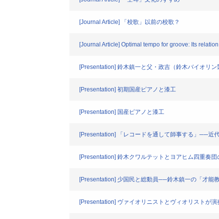
[Journal Article] 「校歌」以前の校歌？
[Journal Article] Optimal tempo for groove: Its relat
[Presentation] 鈴木鎮一と父・政吉（鈴木バ
[Presentation] 初期国産ピアノと漆工
[Presentation] 国産ピアノと漆工
[Presentation] 「レコードを通して師事する
[Presentation] 鈴木クワルテットとヨアヒム
[Presentation] 少国民と総動員──鈴木鎮一の「
[Presentation] ヴァイオリニストとヴィオ