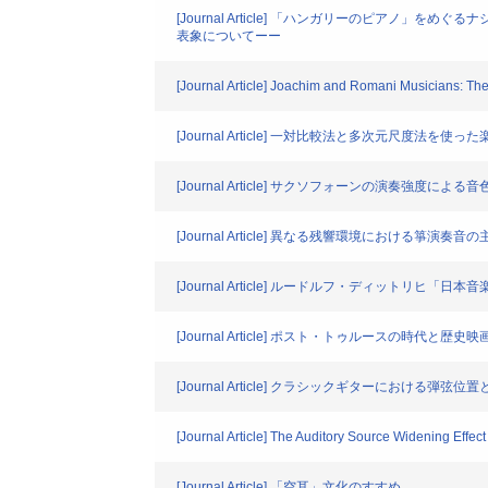
[Journal Article] 「ハンガリーのピアノ」
表象についてーー
[Journal Article] Joachim and Romani Musicians: Th
[Journal Article] 一対比較法と多次元尺度法を
[Journal Article] サクソフォーンの演奏強度によ
[Journal Article] 異なる残響環境における箏演
[Journal Article] ルードルフ・ディット
[Journal Article] ポスト・トゥルースの時代と歴史映
[Journal Article] クラシックギターにおけ
[Journal Article] The Auditory Source Widening Effect
[Journal Article] 「空耳」文化のすすめ