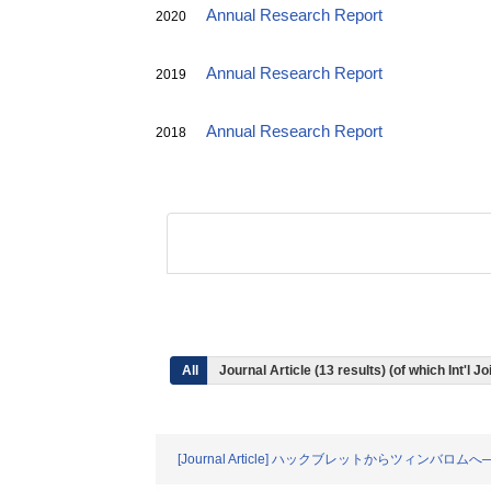
Annual Research Report
2020
Annual Research Report
2019
Annual Research Report
2018
All
Journal Article (13 results) (of which Int'l
[Journal Article] ハックブレットからツィ