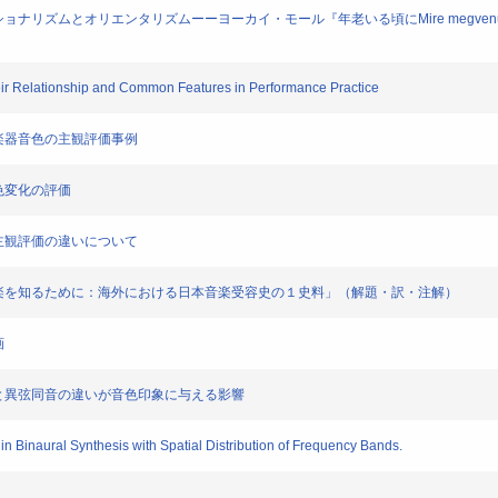
をめぐるナショナリズムとオリエンタリズムーーヨーカイ・モール『年老いる頃にMire megv
eir Relationship and Common Features in Performance Practice
使った楽器音色の主観評価事例
る音色変化の評価
奏音の主観評価の違いについて
リヒ「日本音楽を知るために：海外における日本音楽受容史の１史料」（解題・訳・注解）
画
る弾弦位置と異弦同音の違いが音色印象に与える影響
 in Binaural Synthesis with Spatial Distribution of Frequency Bands.