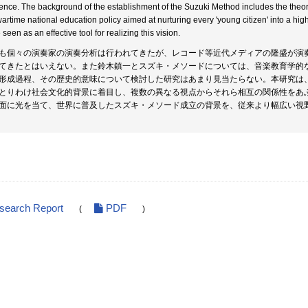
ence. The background of the establishment of the Suzuki Method includes the theory
wartime national education policy aimed at nurturing every 'young citizen' into a hig
seen as an effective tool for realizing this vision.
も個々の演奏家の演奏分析は行われてきたが、レコード等近代メディアの隆盛が演
てきたとはいえない。また鈴木鎮一とスズキ・メソードについては、音楽教育学的
形成過程、その歴史的意味について検討した研究はあまり見当たらない。本研究は
とりわけ社会文化的背景に着目し、複数の異なる視点からそれら相互の関係性をあぶり
面に光を当て、世界に普及したスズキ・メソード成立の背景を、従来より幅広い視
esearch Report
PDF
(
)