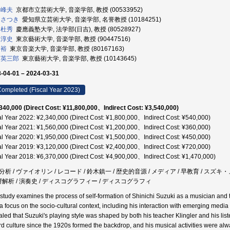
 峰夫
京都市立芸術大学, 音楽学部, 教授 (00533952)
 さつき
愛知県立芸術大学, 音楽学部, 名誉教授 (10184251)
 杜秀
慶應義塾大学, 法学部(日吉), 教授 (80528927)
 淳史
東京藝術大学, 音楽学部, 教授 (90447516)
 裕
東京音楽大学, 音楽学部, 教授 (80167163)
 英三郎
東京藝術大学, 音楽学部, 教授 (10143645)
-04-01 – 2024-03-31
ompleted (Fiscal Year 2023)
340,000 (Direct Cost: ¥11,800,000、Indirect Cost: ¥3,540,000)
al Year 2022: ¥2,340,000 (Direct Cost: ¥1,800,000、Indirect Cost: ¥540,000)
al Year 2021: ¥1,560,000 (Direct Cost: ¥1,200,000、Indirect Cost: ¥360,000)
al Year 2020: ¥1,950,000 (Direct Cost: ¥1,500,000、Indirect Cost: ¥450,000)
al Year 2019: ¥3,120,000 (Direct Cost: ¥2,400,000、Indirect Cost: ¥720,000)
al Year 2018: ¥6,370,000 (Direct Cost: ¥4,900,000、Indirect Cost: ¥1,470,000)
析 / ヴァイオリン / レコード / 鈴木鎮一 / 歴史的音源 / メディア / 早教育 / スズキ・
音響解析 / 演奏史 / ディスコグラフィー / ディスコグラフィ
 study examines the process of self-formation of Shinichi Suzuki as a musician and 
 a focus on the socio-cultural context, including his interaction with emerging medi
aled that Suzuki's playing style was shaped by both his teacher Klingler and his lis
rd culture since the 1920s formed the backdrop, and his musical activities were alwa