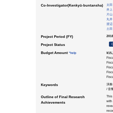
太田
Co-Investigator(Kenkyū-buntansha)
井上
片山
丸井
渡辺
土田
2018
Project Period (FY)
C
Project Status
Budget Amount
*help
¥15,
Fisc
Fisc
Fisc
Fisc
Fisc
演奏分
Keywords
/ 
This
Outline of Final Research
with
Achievements
reve
reco