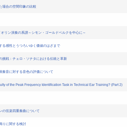
付与した場合の空間印象の比較
どるヴァイオリン演奏の系譜～シモン・ゴールドベルクを中心に～
ド：変容する感性とうつろいゆく価値のはざまで
ストたちの挑戦：チェロ・ソナタにおける伝統と革新
オーボエ演奏音に対する音色の評価について
culty of the Peak Frequency Identification Task in Technical Ear Training? (Part 2)
ーヴェンの弦楽四重奏曲について
そば鳴りに関する検討