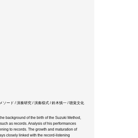
メソード / 演奏研究 / 演奏様式 / 鈴木慎一 / 聴覚文化
the background of the birth of the Suzuki Method,
a such as records. Analysis of his performances
tening to records. The growth and maturation of
ys closely linked with the record-listening