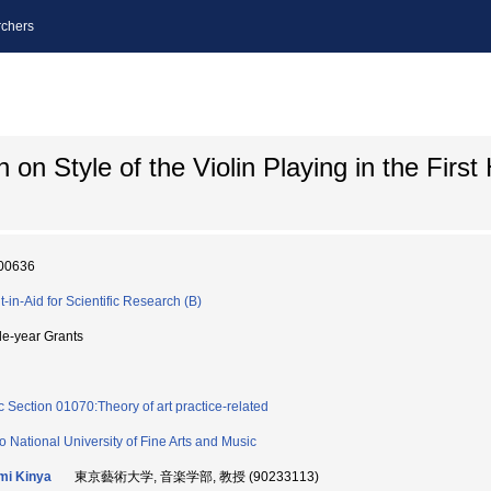
chers
 Style of the Violin Playing in the First H
00636
t-in-Aid for Scientific Research (B)
le-year Grants
c Section 01070:Theory of art practice-related
o National University of Fine Arts and Music
mi Kinya
東京藝術大学, 音楽学部, 教授 (90233113)