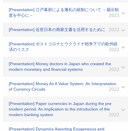
[Presentation] 江戸幕府による藩札の統制について －届出制
度を中心に－
2023
[Presentation] 近世日本の商家文書を活用するために
2023
[Presentation] ポストコロナとウクライナ戦争下での欧州経
済のリスク
2022
[Presentation] Money doctors in Japan who created the
modern monetary and financial systems
2022
[Presentation] Money As A Value System: An Interpretation
of Currency Circuits
2022
[Presentation] Paper currencies in Japan during the pre
modern period: An implication to the introduction of the
modern banking system
2022
[Presentation] Dynamics Assorting Exogeneous and