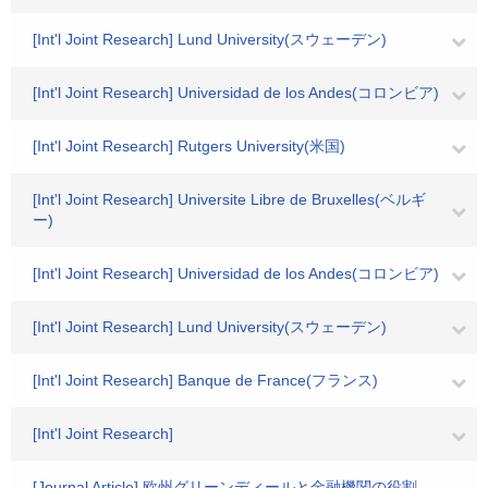
[Int'l Joint Research] Lund University(スウェーデン)
[Int'l Joint Research] Universidad de los Andes(コロンビア)
[Int'l Joint Research] Rutgers University(米国)
[Int'l Joint Research] Universite Libre de Bruxelles(ベルギ
ー)
[Int'l Joint Research] Universidad de los Andes(コロンビア)
[Int'l Joint Research] Lund University(スウェーデン)
[Int'l Joint Research] Banque de France(フランス)
[Int'l Joint Research]
[Journal Article] 欧州グリーンディールと金融機関の役割