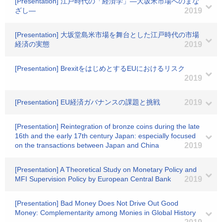
[Presentation] 江戸時代の「経済学」―大坂米市場へのまな
ざし―
2019
[Presentation] 大坂堂島米市場を舞台とした江戸時代の市場
経済の実態
2019
[Presentation] BrexitをはじめとするEUにおけるリスク
2019
[Presentation] EU経済ガバナンスの課題と挑戦
2019
[Presentation] Reintegration of bronze coins during the late
16th and the early 17th century Japan: especially focused
on the transactions between Japan and China
2019
[Presentation] A Theoretical Study on Monetary Policy and
MFI Supervision Policy by European Central Bank
2019
[Presentation] Bad Money Does Not Drive Out Good
Money: Complementarity among Monies in Global History