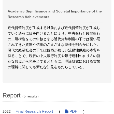
Academic Significance and Societal Importance of the
Research Achievements
近代貨幣制度が生成する以前および近代貨幣制度が生成し
ていく過程に目を向けることにより、中央銀行と民間銀行
の二層構造をその中核とする近代貨幣制度の下では覆い隠
されてきた貨幣や信用のさまざまな態様を明らかにした。
現代の経済社会の下では観察が難しい流動性供給の本質を
探ることで、現代の中央銀行制度や銀行規制の在り方の新
たな観点から光を当てるとともに、理論研究における貨幣
の理解に関しても新たな知見をもたらしている。
Report
(5 results)
2022
Final Research Report
(
PDF
)