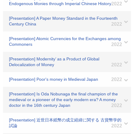
Endogenous Monies through Imperial Chinese History
2022
[Presentation] A Paper Money Standard in the Fourteenth
Century China
2022
[Presentation] Atomic Currencies for the Exchanges among
Commoners
2022
[Presentation] Modernity’ as a Product of Global
Delocalization of Money
2022
[Presentation] Poor's money in Medieval Japan
2022
[Presentation] Is Oda Nobunaga the final champion of the
medieval or a pioneer of the early modern era? A money
doctor in the 16th century Japan
2022
[Presentation] 近世日本紙幣の成立経緯に関する 古貨幣学的
試論
2022