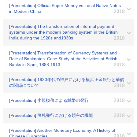
[Presentation] Official Paper Money vs Local Native Notes
in Modern China
2018
[Presentation] The transformation of informal payment
systems under the modern banking system in the British
India during the 1920s and1930s
2018
[Presentation] Transformation of Currency Systems and
Role of Banknotes: Case Study of the Activities of British
Banks in Siam, 1888-1913
2018
[Presentation] 1930年代の神戸における横浜正金銀行と華僑
の関係について
2018
[Presentation] 小規模藩による紙幣の発行
2018
[Presentation] 藩札発行における領主の機能
2018
[Presentation] Another Monetary Economy: A History of
Chinese Currencies
2018