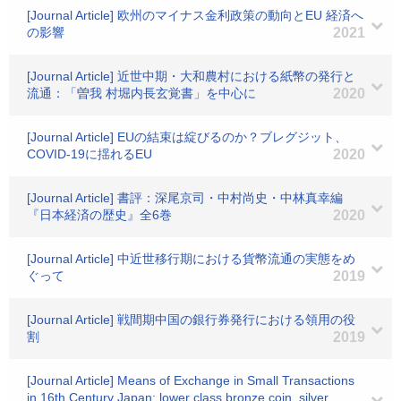
[Journal Article] 欧州のマイナス金利政策の動向とEU 経済へ
の影響
2021
[Journal Article] 近世中期・大和農村における紙幣の発行と
流通：「曽我 村堀内長玄覚書」を中心に
2020
[Journal Article] EUの結束は綻びるのか？ブレグジット、
COVID-19に揺れるEU
2020
[Journal Article] 書評：深尾京司・中村尚史・中林真幸編
『日本経済の歴史』全6巻
2020
[Journal Article] 中近世移行期における貨幣流通の実態をめ
ぐって
2019
[Journal Article] 戦間期中国の銀行券発行における領用の役
割
2019
[Journal Article] Means of Exchange in Small Transactions
in 16th Century Japan: lower class bronze coin, silver