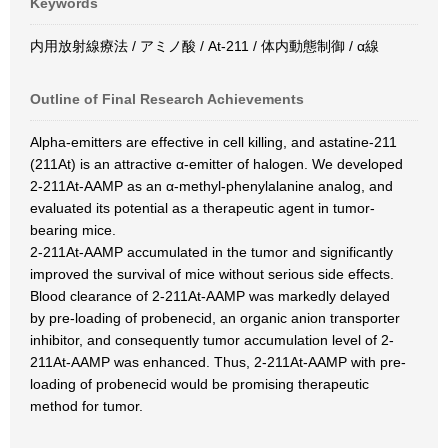
Keywords
内用放射線療法 / アミノ酸 / At-211 / 体内動態制御 / α線
Outline of Final Research Achievements
Alpha-emitters are effective in cell killing, and astatine-211
(211At) is an attractive α-emitter of halogen. We developed
2-211At-AAMP as an α-methyl-phenylalanine analog, and
evaluated its potential as a therapeutic agent in tumor-
bearing mice.
2-211At-AAMP accumulated in the tumor and significantly
improved the survival of mice without serious side effects.
Blood clearance of 2-211At-AAMP was markedly delayed
by pre-loading of probenecid, an organic anion transporter
inhibitor, and consequently tumor accumulation level of 2-
211At-AAMP was enhanced. Thus, 2-211At-AAMP with pre-
loading of probenecid would be promising therapeutic
method for tumor.