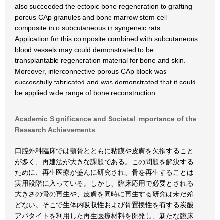
also succeeded the ectopic bone regeneration to grafting
porous CAp granules and bone marrow stem cell
composite into subcutaneous in syngeneic rats.
Application for this composite combined with subcutaneous
blood vessels may could demonstrated to be
transplantable regeneration material for bone and skin.
Moreover, interconnective porous CAp block was
successfully fabricated and was demonstrated that it could
be applied wide range of bone reconstruction.
Academic Significance and Societal Importance of the
Research Achievements
口腔外科臨床では顎骨とともに粘膜や皮膚を欠損すること
が多く、再建法が大きな課題である。この問題を解決する
ために、再生医療が盛んに研究され、骨を再生することは
実用段階に入っている。しかし、臨床応用で必要とされる
大きさの骨の再生や、皮膚を同時に再生する研究は未だ殆
どない。そこで生体内吸収性および骨置換性を有する炭酸
アパタイトを利用した再生医療材料を開発し、新たな臨床