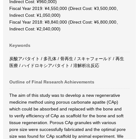
Indirect Cost: ¥960,000)
Fiscal Year 2019: ¥4,550,000 (Direct Cost: ¥3,500,000、
Indirect Cost: ¥1,050,000)
Fiscal Year 2018: ¥8,840,000 (Direct Cost: ¥6,800,000、
Indirect Cost: ¥2,040,000)
Keywords
炭酸アパタイト / 多孔体 / 骨再生 / スキャフォールド / 再生
医療 / ハイドロキシアパタイト / 溶解析出反応
Outline of Final Research Achievements
The aim of this study was to develop a new regenerative
medicine method using porous carbonate apatite (CAp)
which could be absorbed and replaced with the bone and
to verify efficiency of CAp as scaffold for the bone and soft
tissue regeneration. Porous CAp granules with various
pore size were successfully fabricated and the optimal pore
size was found for CAp scaffold by animal experiment. We