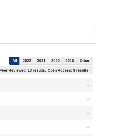
All
2022
2021
2020
2018
Other
s, Peer Reviewed: 13 results, Open Access: 8 results)