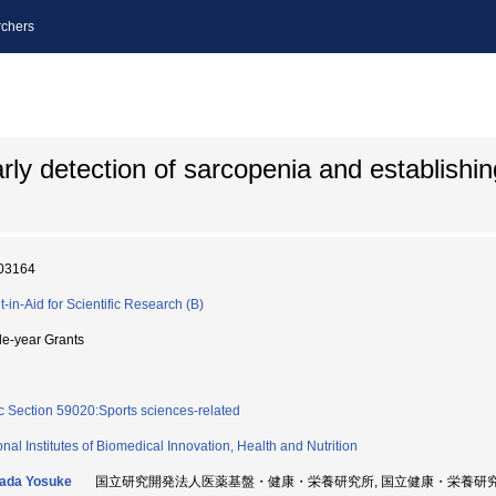
chers
rly detection of sarcopenia and establishin
03164
t-in-Aid for Scientific Research (B)
le-year Grants
c Section 59020:Sports sciences-related
onal Institutes of Biomedical Innovation, Health and Nutrition
ada Yosuke
国立研究開発法人医薬基盤・健康・栄養研究所, 国立健康・栄養研究所 身