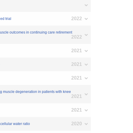
2022
ed trial
muscle outcomes in continuing care retirement
2022
2021
2021
e
2021
ting muscle degeneration in patients with knee
2021
2021
2020
cellular water ratio