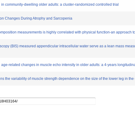
n in community‐dwelling older adults: a cluster‐randomized controlled trial
ition Changes During Atrophy and Sarcopenia
composition measurements is highly correlated with physical function-an approach
oscopy (BIS) measured appendicular intracellular water serve as a lean mass measu
ith age-related changes in muscle echo intensity in older adults: a 4-years longitudina
lains the variability of muscle strength dependence on the size of the lower leg in the 