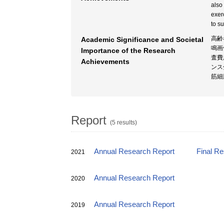
also
exer
to s
高齢
Academic Significance and Societal
鳴画
Importance of the Research
査費
Achievements
ンス
筋細
Report
(5 results)
Annual Research Report
Final R
2021
Annual Research Report
2020
Annual Research Report
2019