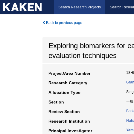
Search Research Projects
Search Resear
Back to previous page
Exploring biomarkers for ea
evaluation techniques
18H
Project/Area Number
Gran
Research Category
Sing
Allocation Type
一般
Section
Basi
Review Section
Nati
Research Institution
Yam
Principal Investigator