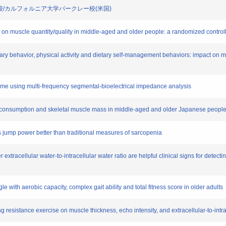
マディソン校/カルフォルニア大学バークレー校(米国)
sity on muscle quantity/quality in middle‐aged and older people: a randomized controll
ary behavior, physical activity and dietary self-management behaviors: impact on 
olume using multi-frequency segmental-bioelectrical impedance analysis
fee consumption and skeletal muscle mass in middle‐aged and older Japanese peopl
s jump power better than traditional measures of sarcopenia
 extracellular water-to-intracellular water ratio are helpful clinical signs for detec
gle with aerobic capacity, complex gait ability and total fitness score in older adults
uing resistance exercise on muscle thickness, echo intensity, and extracellular-to-intra