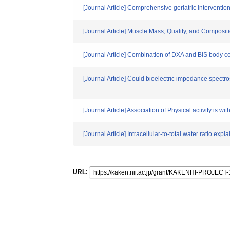
[Journal Article] Comprehensive geriatric interventio
[Journal Article] Muscle Mass, Quality, and Compos
[Journal Article] Combination of DXA and BIS body 
[Journal Article] Could bioelectric impedance spectr
[Journal Article] Association of Physical activity is w
[Journal Article] Intracellular-to-total water ratio exp
URL: