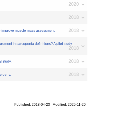
2020
2018
2018
 to improve muscle mass assessment
rement in sarcopenia definitions? A pilot study
2018
2018
l study.
2018
elderly.
Published: 2018-04-23 Modified: 2025-11-20