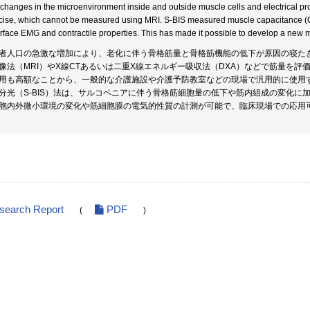
 changes in the microenvironment inside and outside muscle cells and electrical pr
cise, which cannot be measured using MRI. S-BIS measured muscle capacitance (Cm
urface EMG and contractile properties. This has made it possible to develop a new m
者人口の急激な増加により、老化に伴う骨格筋量と骨格筋機能の低下が原因の寝た
像法（MRI）やX線CTあるいは二重X線エネルギー吸収法（DXA）などで筋量を
用も高額なことから、一般的な介護施設や介護予防教室などの現場で汎用的に使用
分光（S-BIS）法は、サルコペニアに伴う骨格筋細胞量の低下や筋内組成の変化に
胞内外微小環境の変化や筋細胞膜の電気的性質の計測が可能で、臨床現場での応用
esearch Report
PDF
(
)