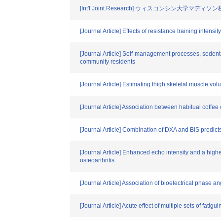
[Int'l Joint Research] ウィスコンシン大学
[Journal Article] Effects of resistance training inten
[Journal Article] Self-management processes, sedent
community residents
[Journal Article] Estimating thigh skeletal muscle v
[Journal Article] Association between habitual cof
[Journal Article] Combination of DXA and BIS predict
[Journal Article] Enhanced echo intensity and a higher
osteoarthritis
[Journal Article] Association of bioelectrical phase an
[Journal Article] Acute effect of multiple sets of fatig