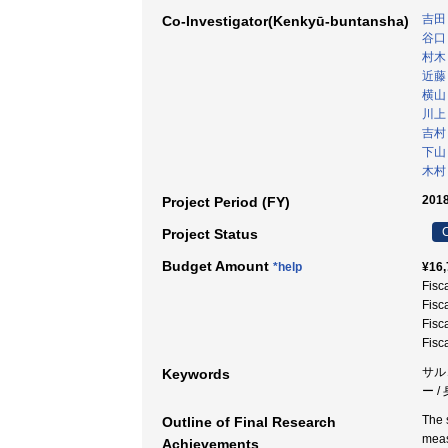
吉田
Co-Investigator(Kenkyū-buntansha)
谷口
村木
近藤
横山
川上
吉村
下山
木村
2018
Project Period (FY)
C
Project Status
Budget Amount
*help
¥16,
Fisc
Fisc
Fisc
Fisc
サル
Keywords
ー /
The 
Outline of Final Research
meas
Achievements