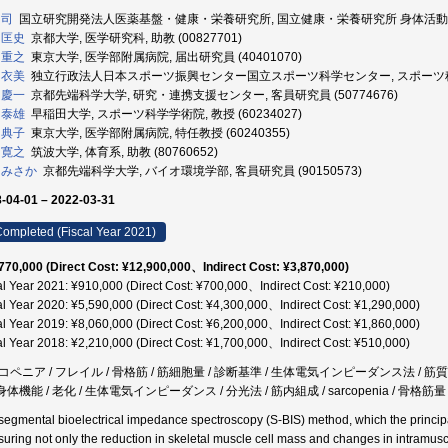
 司
国立研究開発法人医薬基盤・健康・栄養研究所, 国立健康・栄養研究所 身体活動研究部,
 匡史
京都大学, 医学研究科, 助教 (00827701)
 重之
東京大学, 医学部附属病院, 届出研究員 (40401070)
 衣美
独立行政法人日本スポーツ振興センター国立スポーツ科学センター, スポーツ科学研究
 慶一
京都先端科学大学, 研究・連携支援センター, 客員研究員 (50774676)
 泰雄
早稲田大学, スポーツ科学学術院, 教授 (60234027)
 典子
東京大学, 医学部附属病院, 特任教授 (60240355)
 寛之
筑波大学, 体育系, 助教 (80760652)
 みさか
京都先端科学大学, バイオ環境学部, 客員研究員 (90150573)
-04-01 – 2022-03-31
ompleted (Fiscal Year 2021)
770,000 (Direct Cost: ¥12,900,000、Indirect Cost: ¥3,870,000)
al Year 2021: ¥910,000 (Direct Cost: ¥700,000、Indirect Cost: ¥210,000)
al Year 2020: ¥5,590,000 (Direct Cost: ¥4,300,000、Indirect Cost: ¥1,290,000)
al Year 2019: ¥8,060,000 (Direct Cost: ¥6,200,000、Indirect Cost: ¥1,860,000)
al Year 2018: ¥2,210,000 (Direct Cost: ¥1,700,000、Indirect Cost: ¥510,000)
コペニア / フレイル / 骨格筋 / 筋細胞量 / 診断基準 / 生体電気インピーダンス法 / 筋
 身体機能 / 老化 / 生体電気インピーダンス / 分光法 / 筋内組成 / sarcopenia / 骨格筋量
segmental bioelectrical impedance spectroscopy (S-BIS) method, which the principal
uring not only the reduction in skeletal muscle cell mass and changes in intramus